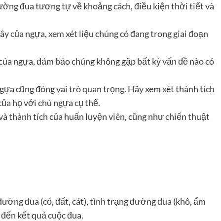
đường đua tương tự về khoảng cách, điều kiện thời tiết và
y của ngựa, xem xét liệu chúng có đang trong giai đoạn
 của ngựa, đảm bảo chúng không gặp bất kỳ vấn đề nào có
gựa cũng đóng vai trò quan trọng. Hãy xem xét thành tích
của họ với chú ngựa cụ thể.
à thành tích của huấn luyện viên, cũng như chiến thuật
đường đua (cỏ, đất, cát), tình trạng đường đua (khô, ẩm
 đến kết quả cuộc đua.