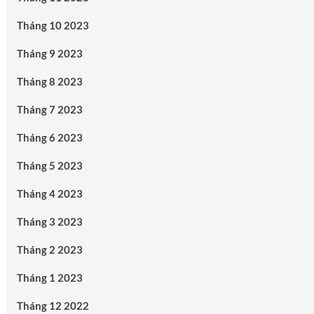
Tháng 10 2023
Tháng 9 2023
Tháng 8 2023
Tháng 7 2023
Tháng 6 2023
Tháng 5 2023
Tháng 4 2023
Tháng 3 2023
Tháng 2 2023
Tháng 1 2023
Tháng 12 2022