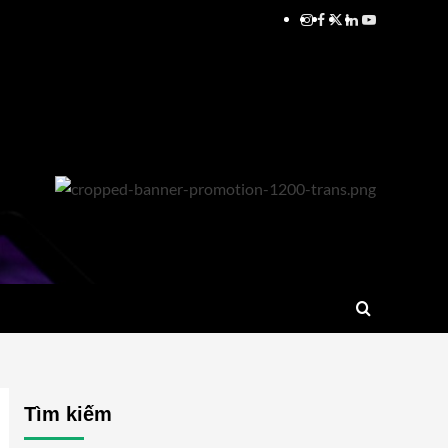
Instagram
Facebook
Twitter
Linkedin
Youtube
Tìm kiếm