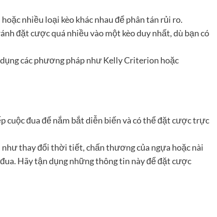
hoặc nhiều loại kèo khác nhau để phân tán rủi ro.
ánh đặt cược quá nhiều vào một kèo duy nhất, dù bạn có
dụng các phương pháp như Kelly Criterion hoặc
ếp cuộc đua để nắm bắt diễn biến và có thể đặt cược trực
 như thay đổi thời tiết, chấn thương của ngựa hoặc nài
đua. Hãy tận dụng những thông tin này để đặt cược