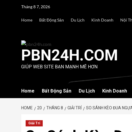
Skip
Tháng 8 7, 2026
to
content
Home
Bất Động Sản
Du Lịch
Kinh Doanh
Nội T
PBN24H.COM
GIÚP WEB SITE BẠN MẠNH MẼ HƠN
Home
Bất Động Sản
Du Lịch
Kinh Doanh
HOME
20
THÁNG 8
GIẢI TRÍ
SO SÁNH KÈO ĐUA NGỰA
Giải Trí