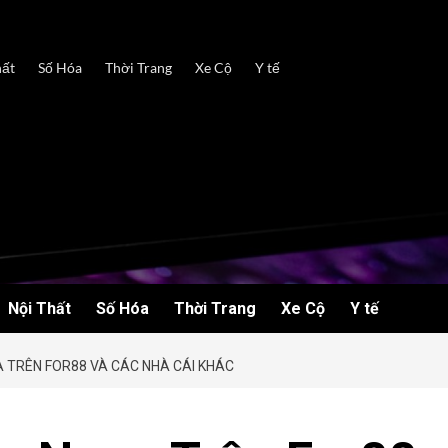
hất
Số Hóa
Thời Trang
Xe Cộ
Y tế
Nội Thất
Số Hóa
Thời Trang
Xe Cộ
Y tế
 TRÊN FOR88 VÀ CÁC NHÀ CÁI KHÁC