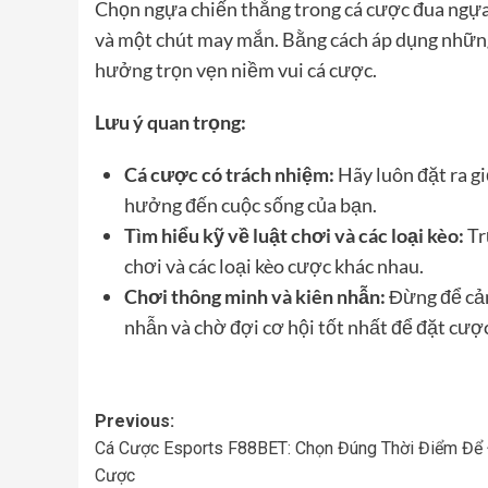
Chọn ngựa chiến thắng trong cá cược đua ngựa 
và một chút may mắn. Bằng cách áp dụng những b
hưởng trọn vẹn niềm vui cá cược.
Lưu ý quan trọng:
Cá cược có trách nhiệm:
Hãy luôn đặt ra gi
hưởng đến cuộc sống của bạn.
Tìm hiểu kỹ về luật chơi và các loại kèo:
Tr
chơi và các loại kèo cược khác nhau.
Chơi thông minh và kiên nhẫn:
Đừng để cảm
nhẫn và chờ đợi cơ hội tốt nhất để đặt cượ
Post
Previous:
Cá Cược Esports F88BET: Chọn Đúng Thời Điểm Để
navigation
Cược