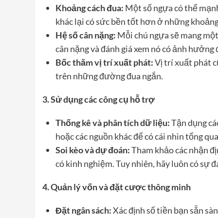
Khoảng cách đua:
Một số ngựa có thể mạnh
khác lại có sức bền tốt hơn ở những khoảng
Hệ số cân nặng:
Mỗi chú ngựa sẽ mang một 
cân nặng và đánh giá xem nó có ảnh hưởng 
Bốc thăm vị trí xuất phát:
Vị trí xuất phát 
trên những đường đua ngắn.
3. Sử dụng các công cụ hỗ trợ
Thống kê và phân tích dữ liệu:
Tận dụng các
hoặc các nguồn khác để có cái nhìn tổng qua
Soi kèo và dự đoán:
Tham khảo các nhận địn
có kinh nghiệm. Tuy nhiên, hãy luôn có sự đ
4. Quản lý vốn và đặt cược thông minh
Đặt ngân sách:
Xác định số tiền bạn sẵn sà