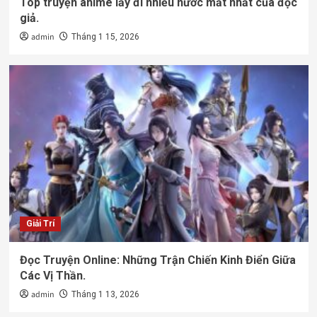
Top truyện anime lấy đi nhiều nước mắt nhất của độc
giả.
admin
Tháng 1 15, 2026
Giải Trí
Đọc Truyện Online: Những Trận Chiến Kinh Điển Giữa
Các Vị Thần.
admin
Tháng 1 13, 2026