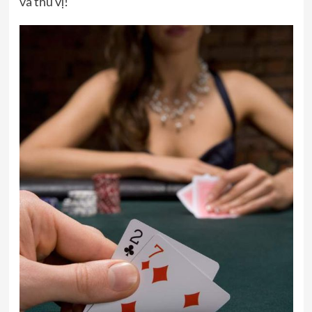
và thú vị!