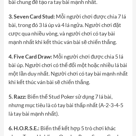
bài chung để tạo ra tay bài mạnh nhất.
3. Seven Card Stud:
Mỗi người chơi được chia 7 lá
bài, trong đó 3 lá úp và 4 lá ngửa. Người chơi đặt
cược qua nhiều vòng, và người chơi có tay bài
mạnh nhất khi kết thúc ván bài sẽ chiến thắng.
4. Five Card Draw:
Mỗi người chơi được chia 5 lá
bài úp. Người chơi có thể đổi một hoặc nhiều lá bài
một lần duy nhất. Người chơi có tay bài mạnh nhất
khi kết thúc ván bài sẽ chiến thắng.
5. Razz:
Biến thể Stud Poker sử dụng 7 lá bài,
nhưng mục tiêu là có tay bài thấp nhất (A-2-3-4-5
là tay bài mạnh nhất).
6. H.O.R.S.E.:
Biến thể kết hợp 5 trò chơi khác