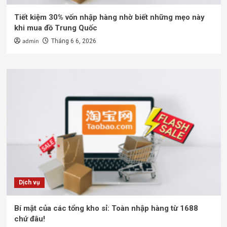
Tiết kiệm 30% vốn nhập hàng nhờ biết những mẹo này
khi mua đồ Trung Quốc
admin
Tháng 6 6, 2026
Dịch vụ
Bí mật của các tổng kho sỉ: Toàn nhập hàng từ 1688
chứ đâu!