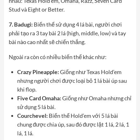
nhau: Texas Hold’em, Omaha, Razz, Seven Card
Stud và Eight or Better.
7. Badugi:
Biến thể sử dụng 4 lá bài, người chơi
phải tạo ra 3 tay bài 2 lá (high, middle, low) và tay
bài nào cao nhất sẽ chiến thắng.
Ngoài ra còn có nhiều biến thể khác như:
Crazy Pineapple:
Giống như Texas Hold’em
nhưng người chơi được loại bỏ 1 lá bài úp sau
khi flop.
Five Card Omaha:
Giống như Omaha nhưng chỉ
sử dụng 5 lá bài.
Courchevel:
Biến thể Hold’em với 5 lá bài
chung được chia úp, sau đó được lật 1 lá, 2 lá, 1
lá, 1 lá.