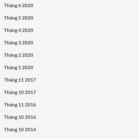
Tháng 6 2020
Tháng 5 2020
Tháng 4 2020
Tháng 3 2020
Tháng 2 2020
Tháng 1 2020
Tháng 11 2017
Tháng 10 2017
Tháng 11 2016
Tháng 10 2016
Tháng 10 2014