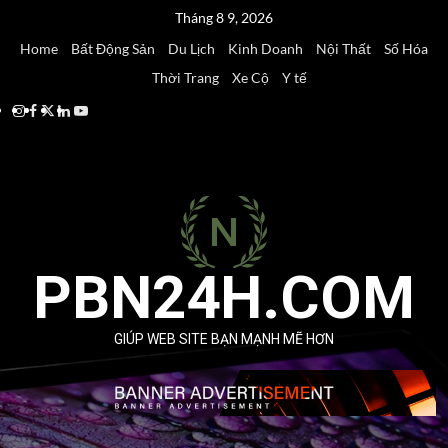
Skip
Tháng 8 9, 2026
to
Home
Bất Động Sản
Du Lịch
Kinh Doanh
Nội Thất
Số Hóa
content
Thời Trang
Xe Cộ
Y tế
Instagram
Facebook
Twitter
Linkedin
Youtube
PBN24H.COM
GIÚP WEB SITE BẠN MẠNH MẼ HƠN