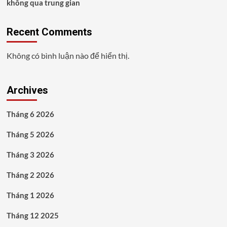
không qua trung gian
Recent Comments
Không có bình luận nào để hiển thị.
Archives
Tháng 6 2026
Tháng 5 2026
Tháng 3 2026
Tháng 2 2026
Tháng 1 2026
Tháng 12 2025