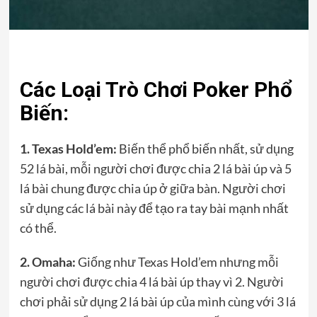
Các Loại Trò Chơi Poker Phổ
Biến:
1. Texas Hold’em:
Biến thể phổ biến nhất, sử dụng
52 lá bài, mỗi người chơi được chia 2 lá bài úp và 5
lá bài chung được chia úp ở giữa bàn. Người chơi
sử dụng các lá bài này để tạo ra tay bài mạnh nhất
có thể.
2. Omaha:
Giống như Texas Hold’em nhưng mỗi
người chơi được chia 4 lá bài úp thay vì 2. Người
chơi phải sử dụng 2 lá bài úp của mình cùng với 3 lá