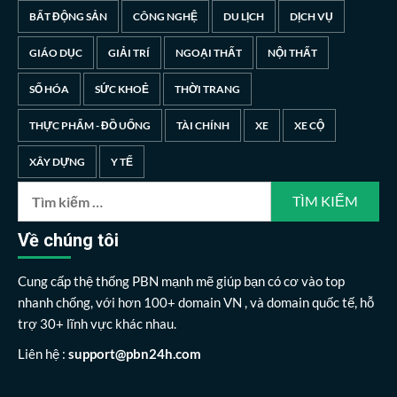
BẤT ĐỘNG SẢN
CÔNG NGHỆ
DU LỊCH
DỊCH VỤ
GIÁO DỤC
GIẢI TRÍ
NGOẠI THẤT
NỘI THẤT
SỐ HÓA
SỨC KHOẺ
THỜI TRANG
THỰC PHẨM - ĐỒ UỐNG
TÀI CHÍNH
XE
XE CỘ
XÂY DỰNG
Y TẾ
Tìm
kiếm
cho:
Về chúng tôi
Cung cấp thệ thống PBN mạnh mẽ giúp bạn có cơ vào top
nhanh chống, với hơn 100+ domain VN , và domain quốc tế, hỗ
trợ 30+ lĩnh vực khác nhau.
Liên hệ :
support@pbn24h.com