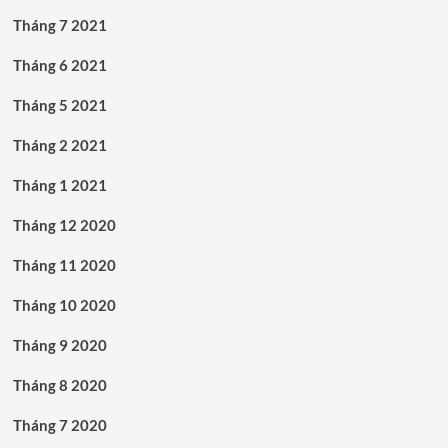
Tháng 7 2021
Tháng 6 2021
Tháng 5 2021
Tháng 2 2021
Tháng 1 2021
Tháng 12 2020
Tháng 11 2020
Tháng 10 2020
Tháng 9 2020
Tháng 8 2020
Tháng 7 2020