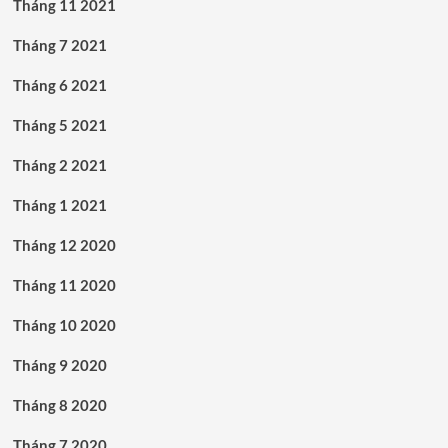
Tháng 11 2021
Tháng 7 2021
Tháng 6 2021
Tháng 5 2021
Tháng 2 2021
Tháng 1 2021
Tháng 12 2020
Tháng 11 2020
Tháng 10 2020
Tháng 9 2020
Tháng 8 2020
Tháng 7 2020