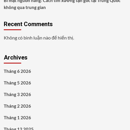
Bí mật nguồn hàng: Cách tìm xưởng tận gốc tại Trung Quốc
không qua trung gian
Recent Comments
Không có bình luận nào để hiển thị.
Archives
Tháng 6 2026
Tháng 5 2026
Tháng 3 2026
Tháng 2 2026
Tháng 1 2026
Tháng 12 2025