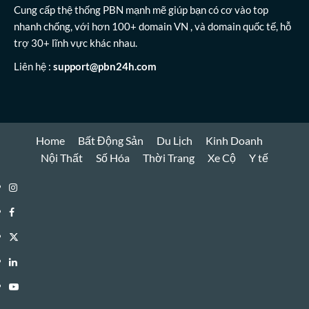
Cung cấp thệ thống PBN mạnh mẽ giúp bạn có cơ vào top
nhanh chống, với hơn 100+ domain VN , và domain quốc tế, hỗ
trợ 30+ lĩnh vực khác nhau.
Liên hệ :
support@pbn24h.com
Home
Bất Động Sản
Du Lịch
Kinh Doanh
Nội Thất
Số Hóa
Thời Trang
Xe Cộ
Y tế
Instagram
Facebook
Twitter
Linkedin
Youtube