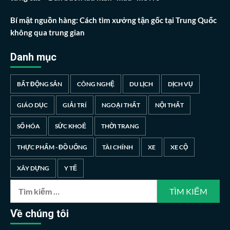
Bí mật nguồn hàng: Cách tìm xưởng tận gốc tại Trung Quốc
không qua trung gian
Danh mục
BẤT ĐỘNG SẢN
CÔNG NGHỆ
DU LỊCH
DỊCH VỤ
GIÁO DỤC
GIẢI TRÍ
NGOẠI THẤT
NỘI THẤT
SỐ HÓA
SỨC KHOẺ
THỜI TRANG
THỰC PHẨM - ĐỒ UỐNG
TÀI CHÍNH
XE
XE CỘ
XÂY DỰNG
Y TẾ
Tìm
kiếm
cho:
Về chúng tôi