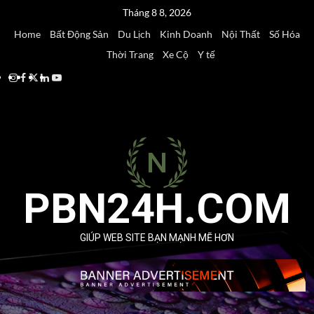
Skip
Tháng 8 8, 2026
to
Home
Bất Động Sản
Du Lịch
Kinh Doanh
Nội Thất
Số Hóa
content
Thời Trang
Xe Cộ
Y tế
Instagram
Facebook
Twitter
Linkedin
Youtube
PBN24H.COM
GIÚP WEB SITE BẠN MẠNH MẼ HƠN