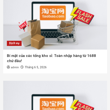
Dịch vụ
Bí mật của các tổng kho sỉ: Toàn nhập hàng từ 1688
chứ đâu!
admin
Tháng 6 5, 2026