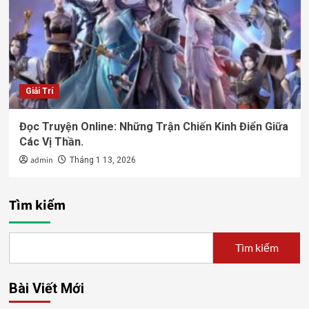
Giải Trí
Đọc Truyện Online: Những Trận Chiến Kinh Điển Giữa
Các Vị Thần.
admin
Tháng 1 13, 2026
Tìm kiếm
Tìm kiếm
Bài Viết Mới