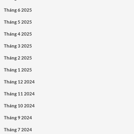
Tháng 6 2025
Tháng 5 2025
Tháng 4 2025
Tháng 3 2025
Tháng 2 2025
Tháng 1 2025
Tháng 12 2024
Tháng 11 2024
Tháng 10 2024
Tháng 9 2024
Tháng 7 2024