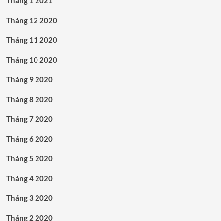
Tháng 1 2021
Tháng 12 2020
Tháng 11 2020
Tháng 10 2020
Tháng 9 2020
Tháng 8 2020
Tháng 7 2020
Tháng 6 2020
Tháng 5 2020
Tháng 4 2020
Tháng 3 2020
Tháng 2 2020