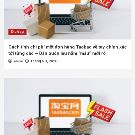
Dịch vụ
Cách tính chi phí một đơn hàng Taobao về tay chính xác
tới từng cắc – Dân buôn lâu năm “máu” mới rõ
admin
Tháng 6 3, 2026