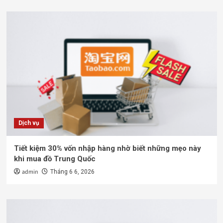
Dịch vụ
Tiết kiệm 30% vốn nhập hàng nhờ biết những mẹo này
khi mua đồ Trung Quốc
admin
Tháng 6 6, 2026