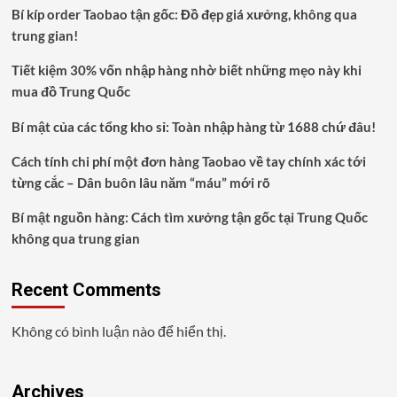
Bí kíp order Taobao tận gốc: Đồ đẹp giá xưởng, không qua
trung gian!
Tiết kiệm 30% vốn nhập hàng nhờ biết những mẹo này khi
mua đồ Trung Quốc
Bí mật của các tổng kho sỉ: Toàn nhập hàng từ 1688 chứ đâu!
Cách tính chi phí một đơn hàng Taobao về tay chính xác tới
từng cắc – Dân buôn lâu năm “máu” mới rõ
Bí mật nguồn hàng: Cách tìm xưởng tận gốc tại Trung Quốc
không qua trung gian
Recent Comments
Không có bình luận nào để hiển thị.
Archives