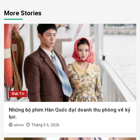
More Stories
Giải Trí
Những bộ phim Hàn Quốc đạt doanh thu phòng vé kỷ
lục.
admin
Tháng 5 5, 2026