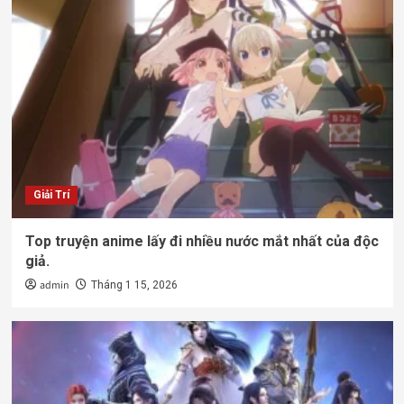
Giải Trí
Top truyện anime lấy đi nhiều nước mắt nhất của độc
giả.
admin
Tháng 1 15, 2026