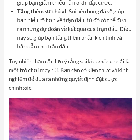
giúp bạn giảm thiểu rủi ro khi đặt cược.
Tăng thêm sự thú vị:
Soi kèo bóng đá sẽ giúp
bạn hiểu rõ hơn về trận đấu, từ đó có thể đưa
ra những dự đoán về kết quả của trận đấu. Điều
này sẽ giúp bạn tăng thêm phần kịch tính và
hấp dẫn cho trận đấu.
Tuy nhiên, bạn cần lưu ý rằng soi kèo không phải là
một trò chơi may rủi. Bạn cần có kiến thức và kinh
nghiệm để đưa ra những quyết định đặt cược
chính xác.