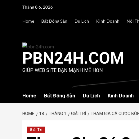
Skip
Tháng 8 6, 2026
to
content
Home
Bất Động Sản
Du Lịch
Kinh Doanh
Nội T
PBN24H.COM
GIÚP WEB SITE BẠN MẠNH MẼ HƠN
Home
Bất Động Sản
Du Lịch
Kinh Doanh
HOME
18
THÁNG 1
GIẢI TRÍ
THAM GIA CÁ CƯỢC BÓNG
Giải Trí