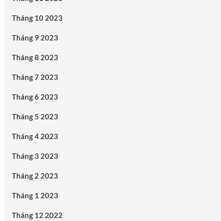
Tháng 10 2023
Tháng 9 2023
Tháng 8 2023
Tháng 7 2023
Tháng 6 2023
Tháng 5 2023
Tháng 4 2023
Tháng 3 2023
Tháng 2 2023
Tháng 1 2023
Tháng 12 2022