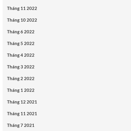
Tháng 11 2022
Tháng 10 2022
Tháng 6 2022
Tháng 5 2022
Tháng 4 2022
Tháng 3 2022
Tháng 2 2022
Tháng 1 2022
Tháng 12 2021
Tháng 11 2021
Tháng 7 2021