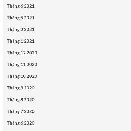
Tháng 6 2021
Tháng 5 2021
Tháng 2 2021
Tháng 1 2021
Tháng 12 2020
Tháng 11 2020
Tháng 10 2020
Tháng 9 2020
Tháng 8 2020
Tháng 7 2020
Tháng 6 2020