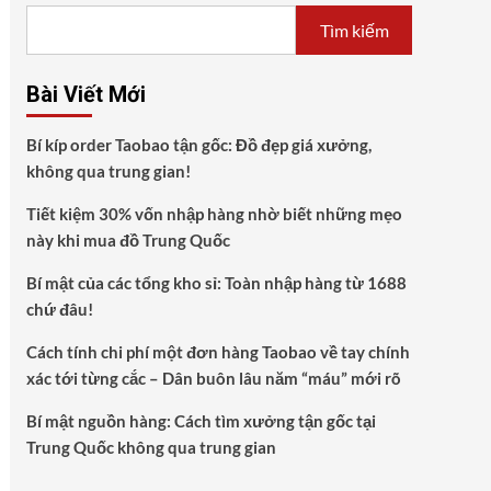
Tìm kiếm
Bài Viết Mới
Bí kíp order Taobao tận gốc: Đồ đẹp giá xưởng,
không qua trung gian!
Tiết kiệm 30% vốn nhập hàng nhờ biết những mẹo
này khi mua đồ Trung Quốc
Bí mật của các tổng kho sỉ: Toàn nhập hàng từ 1688
chứ đâu!
Cách tính chi phí một đơn hàng Taobao về tay chính
xác tới từng cắc – Dân buôn lâu năm “máu” mới rõ
Bí mật nguồn hàng: Cách tìm xưởng tận gốc tại
Trung Quốc không qua trung gian