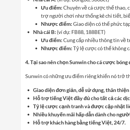
Ưu điểm:
Chuyên về cá cược thể thao, c
trợ người chơi như thống kê chi tiết, biể
Nhược điểm:
Giao diện có thể phức tạ
Nhà cái B:
(ví dụ: FB88, 188BET)
Ưu điểm:
Cung cấp nhiều thông tin về tr
Nhược điểm:
Tỷ lệ cược có thể không c
4. Tại sao nên chọn Sunwin cho cá cược bóng 
Sunwin có những ưu điểm riêng khiến nó trở t
Giao diện đơn giản, dễ sử dụng, thân thiện
Hỗ trợ tiếng Việt đầy đủ cho tất cả các dịc
Tỷ lệ cược cạnh tranh và được cập nhật li
Nhiều khuyến mãi hấp dẫn dành cho người
Hỗ trợ khách hàng bằng tiếng Việt, 24/7.