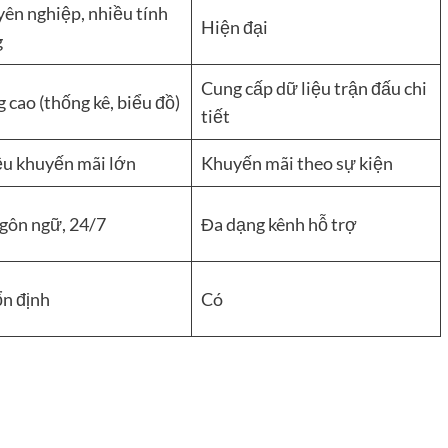
ên nghiệp, nhiều tính
Hiện đại
g
Cung cấp dữ liệu trận đấu chi
 cao (thống kê, biểu đồ)
tiết
u khuyến mãi lớn
Khuyến mãi theo sự kiện
gôn ngữ, 24/7
Đa dạng kênh hỗ trợ
ổn định
Có