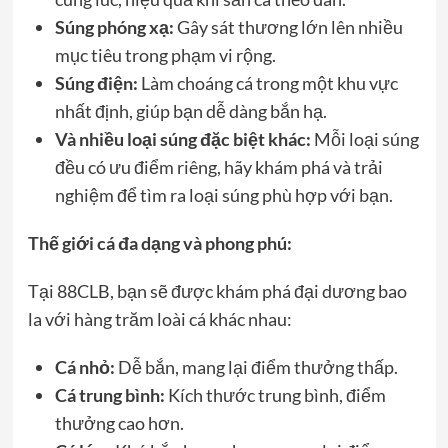
Súng phóng xạ:
Gây sát thương lớn lên nhiều
mục tiêu trong phạm vi rộng.
Súng điện:
Làm choáng cá trong một khu vực
nhất định, giúp bạn dễ dàng bắn hạ.
Và nhiều loại súng đặc biệt khác:
Mỗi loại súng
đều có ưu điểm riêng, hãy khám phá và trải
nghiệm để tìm ra loại súng phù hợp với bạn.
Thế giới cá đa dạng và phong phú:
Tại 88CLB, bạn sẽ được khám phá đại dương bao
la với hàng trăm loài cá khác nhau:
Cá nhỏ:
Dễ bắn, mang lại điểm thưởng thấp.
Cá trung bình:
Kích thước trung bình, điểm
thưởng cao hơn.