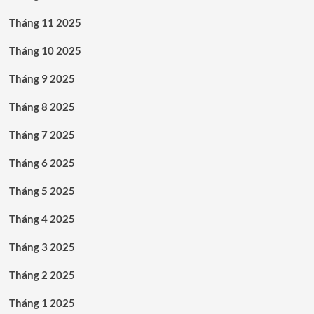
Tháng 11 2025
Tháng 10 2025
Tháng 9 2025
Tháng 8 2025
Tháng 7 2025
Tháng 6 2025
Tháng 5 2025
Tháng 4 2025
Tháng 3 2025
Tháng 2 2025
Tháng 1 2025