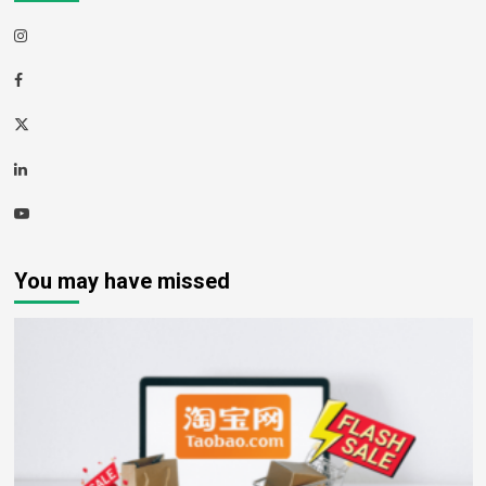
Instagram
Facebook
Twitter
Linkedin
Youtube
You may have missed