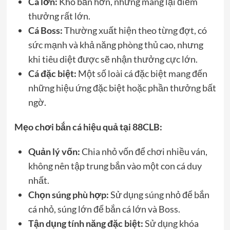
Cá lớn:
Khó bắn hơn, nhưng mang lại điểm
thưởng rất lớn.
Cá Boss:
Thường xuất hiện theo từng đợt, có
sức mạnh và khả năng phòng thủ cao, nhưng
khi tiêu diệt được sẽ nhận thưởng cực lớn.
Cá đặc biệt:
Một số loài cá đặc biệt mang đến
những hiệu ứng đặc biệt hoặc phần thưởng bất
ngờ.
Mẹo chơi bắn cá hiệu quả tại 88CLB:
Quản lý vốn:
Chia nhỏ vốn để chơi nhiều ván,
không nên tập trung bắn vào một con cá duy
nhất.
Chọn súng phù hợp:
Sử dụng súng nhỏ để bắn
cá nhỏ, súng lớn để bắn cá lớn và Boss.
Tận dụng tính năng đặc biệt:
Sử dụng khóa