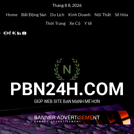
Skip
Tháng 8 8, 2026
to
Home
Bất Động Sản
Du Lịch
Kinh Doanh
Nội Thất
Số Hóa
content
Thời Trang
Xe Cộ
Y tế
Instagram
Facebook
Twitter
Linkedin
Youtube
PBN24H.COM
GIÚP WEB SITE BẠN MẠNH MẼ HƠN