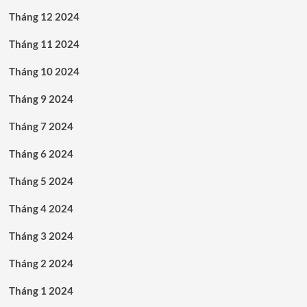
Tháng 12 2024
Tháng 11 2024
Tháng 10 2024
Tháng 9 2024
Tháng 7 2024
Tháng 6 2024
Tháng 5 2024
Tháng 4 2024
Tháng 3 2024
Tháng 2 2024
Tháng 1 2024