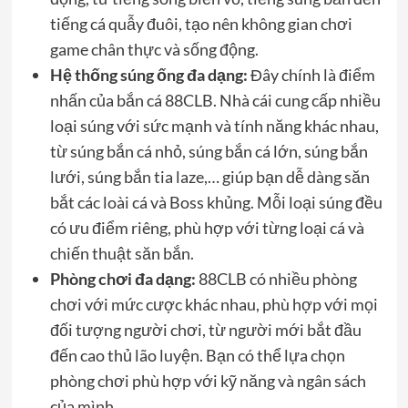
tiếng cá quẫy đuôi, tạo nên không gian chơi
game chân thực và sống động.
Hệ thống súng ống đa dạng:
Đây chính là điểm
nhấn của bắn cá 88CLB. Nhà cái cung cấp nhiều
loại súng với sức mạnh và tính năng khác nhau,
từ súng bắn cá nhỏ, súng bắn cá lớn, súng bắn
lưới, súng bắn tia laze,… giúp bạn dễ dàng săn
bắt các loài cá và Boss khủng. Mỗi loại súng đều
có ưu điểm riêng, phù hợp với từng loại cá và
chiến thuật săn bắn.
Phòng chơi đa dạng:
88CLB có nhiều phòng
chơi với mức cược khác nhau, phù hợp với mọi
đối tượng người chơi, từ người mới bắt đầu
đến cao thủ lão luyện. Bạn có thể lựa chọn
phòng chơi phù hợp với kỹ năng và ngân sách
của mình.