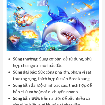
Súng thường:
Súng cơ bản, dễ sử dụng, phù
hợp cho người mới bắt đầu.
Súng đại bác:
Sức công phá lớn, phạm vi sát
thương rộng, thích hợp để săn Boss khủng.
Súng bắn tỉa:
Độ chính xác cao, thích hợp để
bắn cá ở xa hoặc cá di chuyển nhanh.
Súng bắn lưới:
Bắn ra lưới để bắt nhiều cá
cùng lúc, hiệu quả khi săn cá theo đàn.