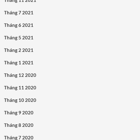
Tháng 7 2021
Tháng 6 2021
Tháng 5 2021
Tháng 2 2021
Tháng 1 2021
Tháng 12 2020
Tháng 11 2020
Tháng 10 2020
Tháng 9 2020
Tháng 8 2020
Tháng 7 2020