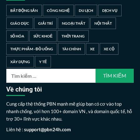
BẤT ĐỘNG SẢN
CÔNG NGHỆ
DU LỊCH
DỊCH VỤ
GIÁO DỤC
GIẢI TRÍ
NGOẠI THẤT
NỘI THẤT
SỐ HÓA
SỨC KHOẺ
THỜI TRANG
THỰC PHẨM - ĐỒ UỐNG
TÀI CHÍNH
XE
XE CỘ
XÂY DỰNG
Y TẾ
Tìm
kiếm
cho:
Về chúng tôi
Cung cấp thệ thống PBN mạnh mẽ giúp bạn có cơ vào top
nhanh chống, với hơn 100+ domain VN , và domain quốc tế, hỗ
trợ 30+ lĩnh vực khác nhau.
Liên hệ :
support@pbn24h.com