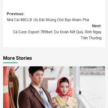
Post
Previous:
Nhà Cái 88CLB: Ưu Đãi Khủng Chờ Bạn Khám Phá
navigation
Next:
Cá Cược Esport 789bet: Dự Đoán Kết Quả, Rinh Ngay
Tiền Thưởng
More Stories