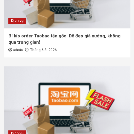
Dịch vụ
Bí kíp order Taobao tận gốc: Đồ đẹp giá xưởng, không
qua trung gian!
admin
Tháng 6 8, 2026
Dịch vụ