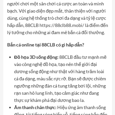
người chơi một sân chơi cá cược an toàn và minh
bạch. Với giao diện đẹp mắt, thân thiện với người
dùng, cùng hệ thống trò chơi đa dạng và tỷ lệ cược
hấp dẫn, 88CLB
https://88clb88.mobi/
là điểm đến
lý tưởng cho những ai đam mê bắn cá đổi thưởng.
Bắn cá online tại 88CLB có gì hấp dẫn?
Đồ họa 3D sống động:
88CLB đầu tư mạnh mẽ
vào công nghệ đồ họa, tạo nên thế giới đại
dương sống động như thật với hàng trăm loài
cá đa dạng, màu sắc rực rỡ. Bạn sẽ được chiêm
ngưỡng những đàn cá tung tăng bơi lội, những
rạn san hô lung linh, tạo cảm giác như đang
thực sự khám phá đại dương bao la.
Âm thanh chân thực:
Hiệu ứng âm thanh sống
động, từ tiếng sóng biển vỗ, tiếng súng bắn đến