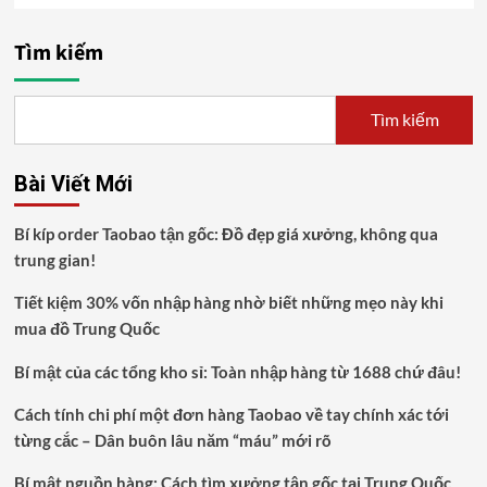
Tìm kiếm
Tìm kiếm
Bài Viết Mới
Bí kíp order Taobao tận gốc: Đồ đẹp giá xưởng, không qua
trung gian!
Tiết kiệm 30% vốn nhập hàng nhờ biết những mẹo này khi
mua đồ Trung Quốc
Bí mật của các tổng kho sỉ: Toàn nhập hàng từ 1688 chứ đâu!
Cách tính chi phí một đơn hàng Taobao về tay chính xác tới
từng cắc – Dân buôn lâu năm “máu” mới rõ
Bí mật nguồn hàng: Cách tìm xưởng tận gốc tại Trung Quốc