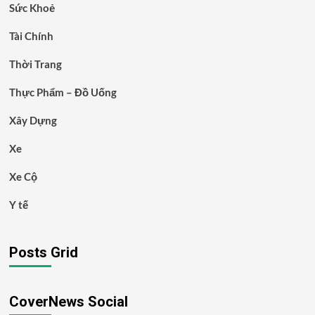
Sức Khoẻ
Tài Chính
Thời Trang
Thực Phẩm – Đồ Uống
Xây Dựng
Xe
Xe Cộ
Y tế
Posts Grid
CoverNews Social