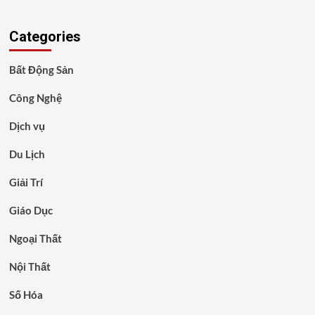
Categories
Bất Động Sản
Công Nghệ
Dịch vụ
Du Lịch
Giải Trí
Giáo Dục
Ngoại Thất
Nội Thất
Số Hóa