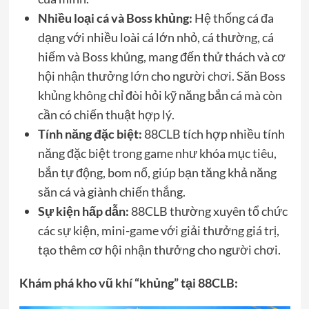
Nhiều loại cá và Boss khủng:
Hệ thống cá đa
dạng với nhiều loài cá lớn nhỏ, cá thường, cá
hiếm và Boss khủng, mang đến thử thách và cơ
hội nhận thưởng lớn cho người chơi. Săn Boss
khủng không chỉ đòi hỏi kỹ năng bắn cá mà còn
cần có chiến thuật hợp lý.
Tính năng đặc biệt:
88CLB tích hợp nhiều tính
năng đặc biệt trong game như khóa mục tiêu,
bắn tự động, bom nổ, giúp bạn tăng khả năng
săn cá và giành chiến thắng.
Sự kiện hấp dẫn:
88CLB thường xuyên tổ chức
các sự kiện, mini-game với giải thưởng giá trị,
tạo thêm cơ hội nhận thưởng cho người chơi.
Khám phá kho vũ khí “khủng” tại 88CLB: