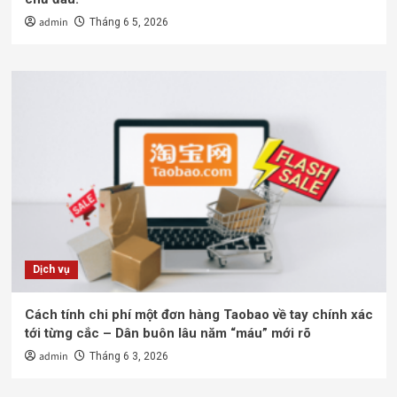
admin
Tháng 6 5, 2026
Dịch vụ
Cách tính chi phí một đơn hàng Taobao về tay chính xác
tới từng cắc – Dân buôn lâu năm “máu” mới rõ
admin
Tháng 6 3, 2026