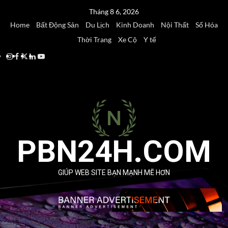
Skip
Tháng 8 6, 2026
to
Home
Bất Động Sản
Du Lịch
Kinh Doanh
Nội Thất
Số Hóa
content
Thời Trang
Xe Cộ
Y tế
Instagram
Facebook
Twitter
Linkedin
Youtube
PBN24H.COM
GIÚP WEB SITE BẠN MẠNH MẼ HƠN