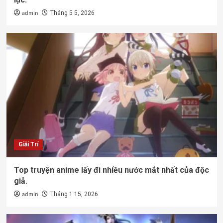
admin
Tháng 5 5, 2026
Giải Trí
Top truyện anime lấy đi nhiều nước mắt nhất của độc
giả.
admin
Tháng 1 15, 2026