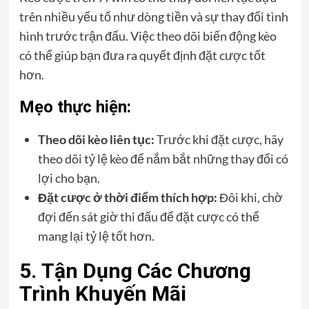
trên nhiều yếu tố như dòng tiền và sự thay đổi tình
hình trước trận đấu. Việc theo dõi biến động kèo
có thể giúp bạn đưa ra quyết định đặt cược tốt
hơn.
Mẹo thực hiện:
Theo dõi kèo liên tục:
Trước khi đặt cược, hãy
theo dõi tỷ lệ kèo để nắm bắt những thay đổi có
lợi cho bạn.
Đặt cược ở thời điểm thích hợp:
Đôi khi, chờ
đợi đến sát giờ thi đấu để đặt cược có thể
mang lại tỷ lệ tốt hơn.
5.
Tận Dụng Các Chương
Trình Khuyến Mãi