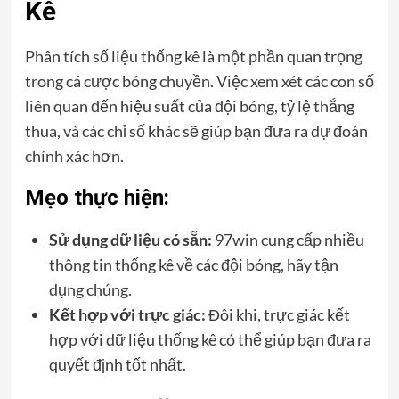
Kê
Phân tích số liệu thống kê là một phần quan trọng
trong cá cược bóng chuyền. Việc xem xét các con số
liên quan đến hiệu suất của đội bóng, tỷ lệ thắng
thua, và các chỉ số khác sẽ giúp bạn đưa ra dự đoán
chính xác hơn.
Mẹo thực hiện:
Sử dụng dữ liệu có sẵn:
97win cung cấp nhiều
thông tin thống kê về các đội bóng, hãy tận
dụng chúng.
Kết hợp với trực giác:
Đôi khi, trực giác kết
hợp với dữ liệu thống kê có thể giúp bạn đưa ra
quyết định tốt nhất.