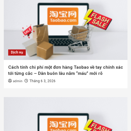
Dịch vụ
Cách tính chi phí một đơn hàng Taobao về tay chính xác
tới từng cắc – Dân buôn lâu năm “máu” mới rõ
admin
Tháng 6 3, 2026