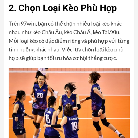
2.
Chọn Loại Kèo Phù Hợp
Trên 97win, bạn có thể chọn nhiều loại kèo khác
nhau như kèo Châu Âu, kèo Châu Á, kèo Tài/Xỉu.
Mỗi loại kèo có đặc điểm riêng và phù hợp với từng
tình huống khác nhau. Việc lựa chọn loại kèo phù
hợp sẽ giúp bạn tối ưu hóa cơ hội thắng cược.