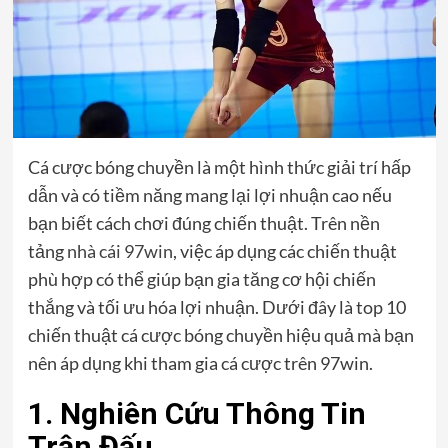
Cá cược bóng chuyền là một hình thức giải trí hấp
dẫn và có tiềm năng mang lại lợi nhuận cao nếu
bạn biết cách chơi đúng chiến thuật. Trên nền
tảng
nhà cái 97win
, việc áp dụng các chiến thuật
phù hợp có thể giúp bạn gia tăng cơ hội chiến
thắng và tối ưu hóa lợi nhuận. Dưới đây là top 10
chiến thuật cá cược bóng chuyền hiệu quả mà bạn
nên áp dụng khi tham gia cá cược trên 97win.
1.
Nghiên Cứu Thông Tin
Trận Đấu