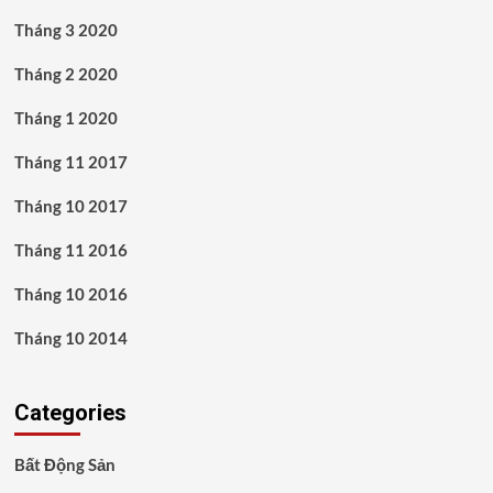
Tháng 3 2020
Tháng 2 2020
Tháng 1 2020
Tháng 11 2017
Tháng 10 2017
Tháng 11 2016
Tháng 10 2016
Tháng 10 2014
Categories
Bất Động Sản