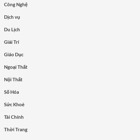
Công Nghệ
Dịch vụ
Du Lịch
Giải Trí
Giáo Dục
Ngoại Thất
Nội Thất
Số Hóa
Sức Khoẻ
Tài Chính
Thời Trang