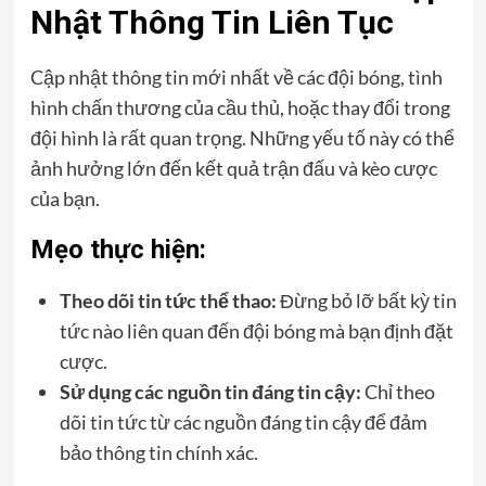
Nhật Thông Tin Liên Tục
Cập nhật thông tin mới nhất về các đội bóng, tình
hình chấn thương của cầu thủ, hoặc thay đổi trong
đội hình là rất quan trọng. Những yếu tố này có thể
ảnh hưởng lớn đến kết quả trận đấu và kèo cược
của bạn.
Mẹo thực hiện:
Theo dõi tin tức thể thao:
Đừng bỏ lỡ bất kỳ tin
tức nào liên quan đến đội bóng mà bạn định đặt
cược.
Sử dụng các nguồn tin đáng tin cậy:
Chỉ theo
dõi tin tức từ các nguồn đáng tin cậy để đảm
bảo thông tin chính xác.