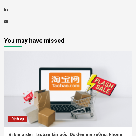
Linkedin
Youtube
You may have missed
Dịch vụ
Bí kíp order Taobao tận gốc: Đồ đẹp giá xưởng, không