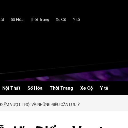
hất
Số Hóa
Thời Trang
Xe Cộ
Y tế
Nội Thất
Số Hóa
Thời Trang
Xe Cộ
Y tế
 ĐIỂM VƯỢT TRỘI VÀ NHỮNG ĐIỀU CẦN LƯU Ý