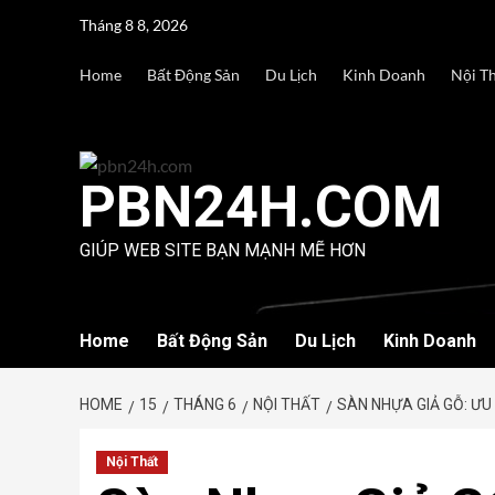
Skip
Tháng 8 8, 2026
to
content
Home
Bất Động Sản
Du Lịch
Kinh Doanh
Nội T
PBN24H.COM
GIÚP WEB SITE BẠN MẠNH MẼ HƠN
Home
Bất Động Sản
Du Lịch
Kinh Doanh
HOME
15
THÁNG 6
NỘI THẤT
SÀN NHỰA GIẢ GỖ: ƯU
Nội Thất