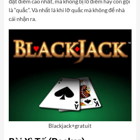
đạt điểm cao nhất, mà không bị lố điểm hay còn gọi
là “quắc”. Và nhất là khi lỡ quắc mà không để nhà
cái nhận ra.
Blackjack+gratuit