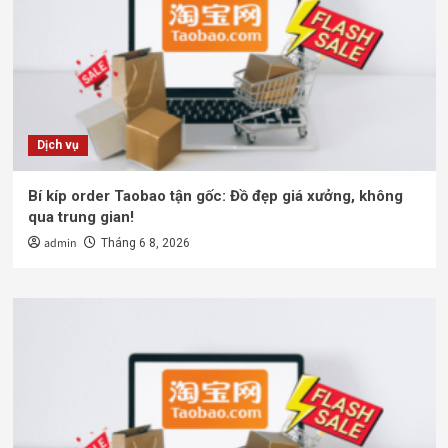
Dịch vụ
Bí kíp order Taobao tận gốc: Đồ đẹp giá xưởng, không
qua trung gian!
admin
Tháng 6 8, 2026