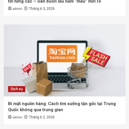
tới từng cắc – Dân buôn lâu năm “máu” mới rõ
admin
Tháng 6 3, 2026
Dịch vụ
Bí mật nguồn hàng: Cách tìm xưởng tận gốc tại Trung
Quốc không qua trung gian
admin
Tháng 6 2, 2026