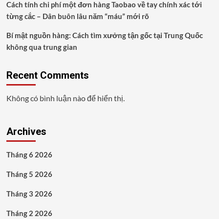
Cách tính chi phí một đơn hàng Taobao về tay chính xác tới
từng cắc – Dân buôn lâu năm “máu” mới rõ
Bí mật nguồn hàng: Cách tìm xưởng tận gốc tại Trung Quốc
không qua trung gian
Recent Comments
Không có bình luận nào để hiển thị.
Archives
Tháng 6 2026
Tháng 5 2026
Tháng 3 2026
Tháng 2 2026