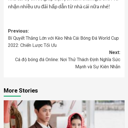
nhận nhiều ưu đãi hấp dẫn từ nhà cái nữa nhé!
Post
Previous:
Bí Quyết Thắng Lớn với Kèo Nhà Cái Bóng Đá World Cup
navigation
2022: Chiến Lược Tối Ưu
Next:
Cá độ bóng đá Online: Nơi Thử Thách Định Nghĩa Sức
Mạnh và Sự Kiên Nhẫn
More Stories