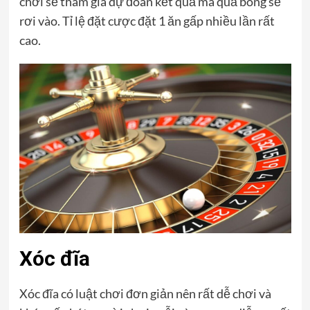
chơi sẽ tham gia dự đoán kết quả mà quả bóng sẽ
rơi vào. Tỉ lệ đặt cược đặt 1 ăn gấp nhiều lần rất
cao.
Xóc đĩa
Xóc đĩa có luật chơi đơn giản nên rất dễ chơi và