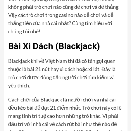
không phải trò chơi nào cũng dễ chơi và dễ thắng.
Vậy các trò chơi trong casino nào dễ chơi và dễ
thắng tiền của nhà cái nhất? Cùng tìm hiểu với
chúng tôi nhé!
Bài Xì Dách (Blackjack)
Blackjack khi về Việt Nam thì đã có tên gọi quen
thuộc là bài 21 nút hay xì dách hoặc xì lát. Đây là
trò chơi được đông đảo người chơi tìm kiếm và
yêu thích.
Cách chơi của Blackjack là người chơi và nhà cái
đều kéo bài để đạt 21 điểm nhất. Trò chơi này có lẽ
mang tính trí tuệ cao hơn những trò khác. Vì phải
đấu trí với nhà cái về cách rút bài như thế nào để