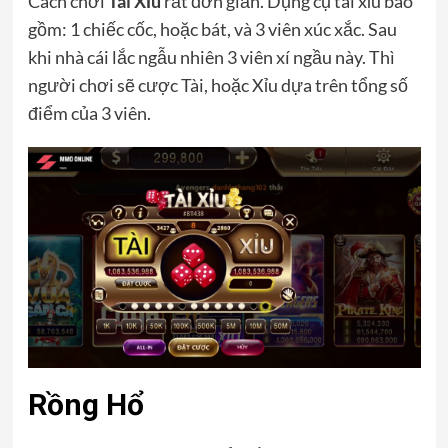
Cách chơi
Tài Xỉu
rất đơn giản. Dụng cụ tài xỉu bao
gồm: 1 chiếc cốc, hoặc bát, và 3 viên xúc xắc. Sau
khi nhà cái lắc ngẫu nhiên 3 viên xí ngầu này. Thì
người chơi sẽ cược Tài, hoặc Xỉu dựa trên tổng số
điểm của 3 viên.
Rồng Hổ