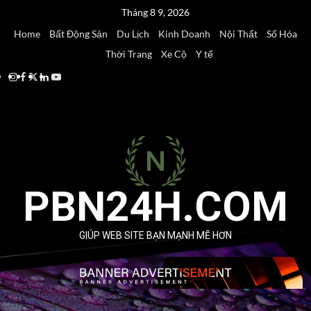
Skip
Tháng 8 9, 2026
to
Home
Bất Động Sản
Du Lịch
Kinh Doanh
Nội Thất
Số Hóa
content
Thời Trang
Xe Cộ
Y tế
Instagram
Facebook
Twitter
Linkedin
Youtube
PBN24H.COM
GIÚP WEB SITE BẠN MẠNH MẼ HƠN