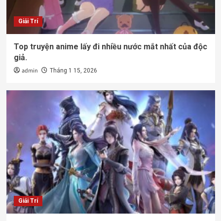
Giải Trí
Top truyện anime lấy đi nhiều nước mắt nhất của độc
giả.
admin
Tháng 1 15, 2026
Giải Trí