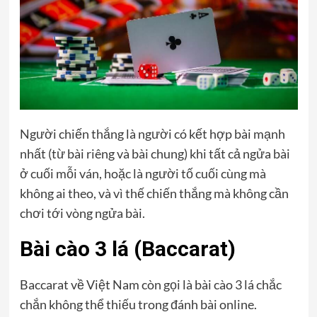
Người chiến thắng là người có kết hợp bài mạnh
nhất (từ bài riêng và bài chung) khi tất cả ngửa bài
ở cuối mỗi ván, hoặc là người tố cuối cùng mà
không ai theo, và vì thế chiến thắng mà không cần
chơi tới vòng ngửa bài.
Bài cào 3 lá (Baccarat)
Baccarat về Việt Nam còn gọi là bài cào 3 lá chắc
chắn không thể thiếu trong đánh bài online.