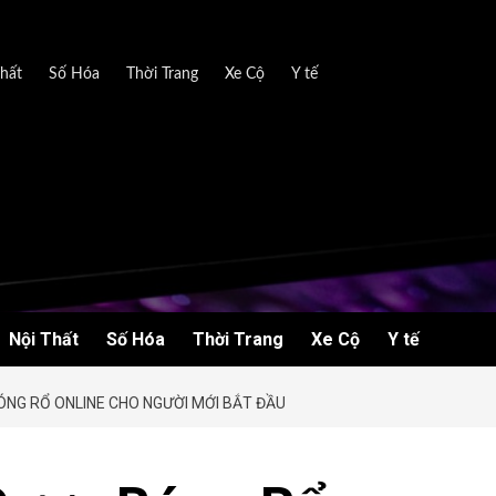
hất
Số Hóa
Thời Trang
Xe Cộ
Y tế
Nội Thất
Số Hóa
Thời Trang
Xe Cộ
Y tế
NG RỔ ONLINE CHO NGƯỜI MỚI BẮT ĐẦU