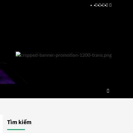
Instagram
Facebook
Twitter
Linkedin
Youtube
Tìm kiếm