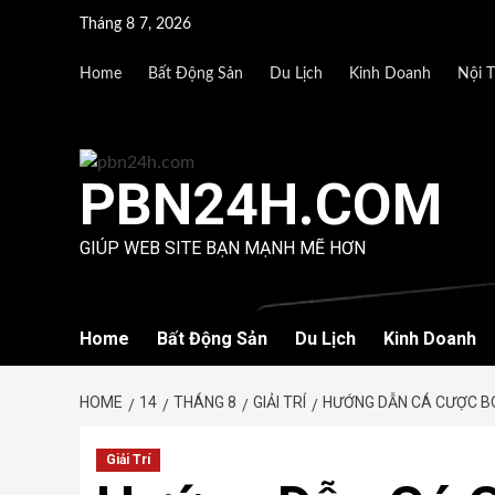
Skip
Tháng 8 7, 2026
to
content
Home
Bất Động Sản
Du Lịch
Kinh Doanh
Nội T
PBN24H.COM
GIÚP WEB SITE BẠN MẠNH MẼ HƠN
Home
Bất Động Sản
Du Lịch
Kinh Doanh
HOME
14
THÁNG 8
GIẢI TRÍ
HƯỚNG DẪN CÁ CƯỢC BÓ
Giải Trí