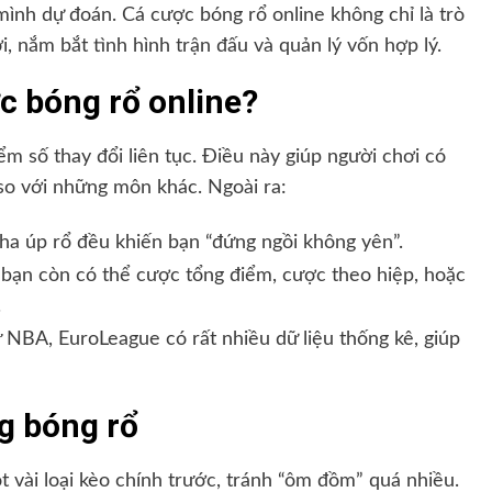
mình dự đoán. Cá cược bóng rổ online không chỉ là trò
i, nắm bắt tình hình trận đấu và quản lý vốn hợp lý.
c bóng rổ online?
m số thay đổi liên tục. Điều này giúp người chơi có
so với những môn khác. Ngoài ra:
ha úp rổ đều khiến bạn “đứng ngồi không yên”.
, bạn còn có thể cược tổng điểm, cược theo hiệp, hoặc
.
ư NBA, EuroLeague có rất nhiều dữ liệu thống kê, giúp
ng bóng rổ
t vài loại kèo chính trước, tránh “ôm đồm” quá nhiều.