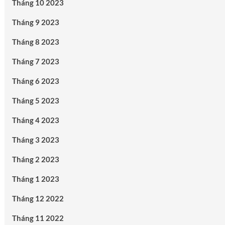
Tháng 10 2023
Tháng 9 2023
Tháng 8 2023
Tháng 7 2023
Tháng 6 2023
Tháng 5 2023
Tháng 4 2023
Tháng 3 2023
Tháng 2 2023
Tháng 1 2023
Tháng 12 2022
Tháng 11 2022