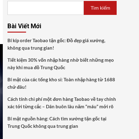
Tìm kiếm
Bài Viết Mới
Bí kíp order Taobao tận gốc: Đồ đẹp giá xưởng,
không qua trung gian!
Tiết kiệm 30% vốn nhập hàng nhờ biết những mẹo
này khi mua đồ Trung Quốc
Bí mật của các tổng kho sỉ: Toàn nhập hàng từ 1688
chứ đâu!
Cách tính chi phí một đơn hàng Taobao về tay chính
xác tới từng cắc – Dân buôn lâu năm “máu” mới rõ
Bí mật nguồn hàng: Cách tìm xưởng tận gốc tại
Trung Quốc không qua trung gian