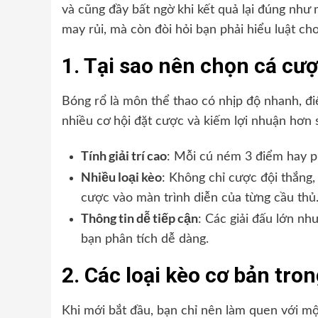
và cũng đầy bất ngờ khi kết quả lại đúng như 
may rủi, mà còn đòi hỏi bạn phải hiểu luật chơ
1. Tại sao nên chọn cá cượ
Bóng rổ là môn thể thao có nhịp độ nhanh, điể
nhiều cơ hội đặt cược và kiếm lợi nhuận hơn 
Tính giải trí cao
: Mỗi cú ném 3 điểm hay p
Nhiều loại kèo
: Không chỉ cược đội thắng
cược vào màn trình diễn của từng cầu thủ
Thông tin dễ tiếp cận
: Các giải đấu lớn nh
bạn phân tích dễ dàng.
2. Các loại kèo cơ bản tro
Khi mới bắt đầu, bạn chỉ nên làm quen với mộ