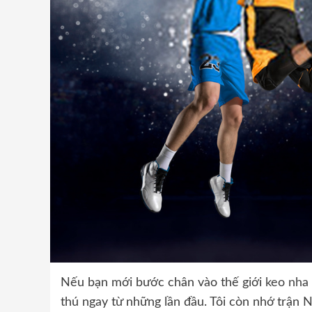
Nếu bạn mới bước chân vào thế giới
keo nha 
thú ngay từ những lần đầu. Tôi còn nhớ trận N