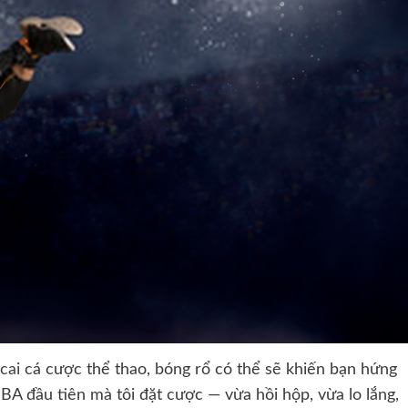
cai
cá cược thể thao, bóng rổ có thể sẽ khiến bạn hứng
BA đầu tiên mà tôi đặt cược — vừa hồi hộp, vừa lo lắng,