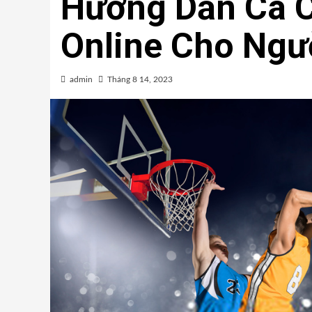
Hướng Dẫn Cá 
Online Cho Ngư
admin
Tháng 8 14, 2023