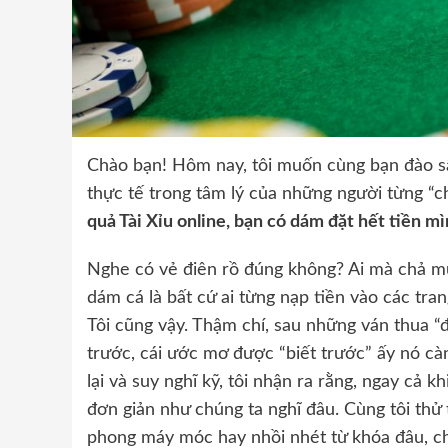
Chào bạn! Hôm nay, tôi muốn cùng bạn đào sâu
thực tế trong tâm lý của những người từng “c
quả Tài Xỉu online, bạn có dám đặt hết tiền m
Nghe có vẻ điên rồ đúng không? Ai mà chả mu
dám cá là bất cứ ai từng nạp tiền vào các tra
Tôi cũng vậy. Thậm chí, sau những ván thua “đ
trước, cái ước mơ được “biết trước” ấy nó cà
lại và suy nghĩ kỹ, tôi nhận ra rằng, ngay cả
đơn giản như chúng ta nghĩ đâu. Cùng tôi th
phong máy móc hay nhồi nhét từ khóa đâu, chỉ 