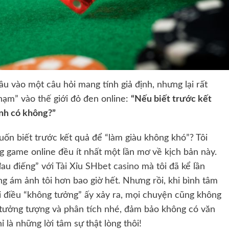
 vào một câu hỏi mang tính giả định, nhưng lại rất
hạm” vào thế giới đỏ đen online:
“Nếu biết trước kết
ình có không?”
ốn biết trước kết quả để “làm giàu không khó”? Tôi
ng game online đều ít nhất một lần mơ về kịch bản này.
au điếng” với Tài Xỉu
SHbet casino
mà tôi đã kể lần
ng ám ảnh tôi hơn bao giờ hết. Nhưng rồi, khi bình tâm
 khi điều “không tưởng” ấy xảy ra, mọi chuyện cũng không
ử tưởng tượng và phân tích nhé, đảm bảo không có văn
là những lời tâm sự thật lòng thôi!