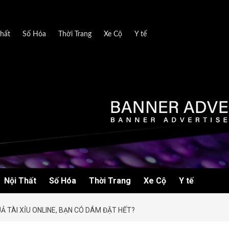
hất
Số Hóa
Thời Trang
Xe Cộ
Y tế
Nội Thất
Số Hóa
Thời Trang
Xe Cộ
Y tế
Ả TÀI XỈU ONLINE, BẠN CÓ DÁM ĐẶT HẾT?