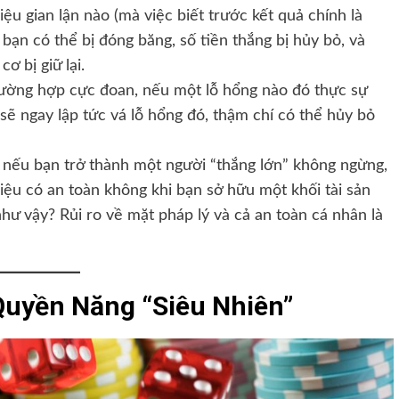
ệu gian lận nào (mà việc biết trước kết quả chính là
 bạn có thể bị đóng băng, số tiền thắng bị hủy bỏ, và
ơ bị giữ lại.
ường hợp cực đoan, nếu một lỗ hổng nào đó thực sự
 sẽ ngay lập tức vá lỗ hổng đó, thậm chí có thể hủy bỏ
nếu bạn trở thành một người “thắng lớn” không ngừng,
 Liệu có an toàn không khi bạn sở hữu một khối tài sản
ư vậy? Rủi ro về mặt pháp lý và cả an toàn cá nhân là
Quyền Năng “Siêu Nhiên”