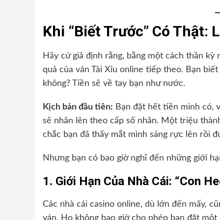
Khi “Biết Trước” Có Thật: 
Hãy cứ giả định rằng, bằng một cách thần kỳ 
quả của ván Tài Xỉu online tiếp theo. Bạn biế
không? Tiền sẽ về tay bạn như nước.
Kịch bản đầu tiên:
Bạn đặt hết tiền mình có, và
sẽ nhân lên theo cấp số nhân. Một triệu thàn
chắc bạn đã thấy mắt mình sáng rực lên rồi đ
Nhưng bạn có bao giờ nghĩ đến những giới hạ
1. Giới Hạn Của Nhà Cái: “Con H
Các nhà cái casino online, dù lớn đến mấy, c
ván. Họ không bao giờ cho phép bạn đặt một số