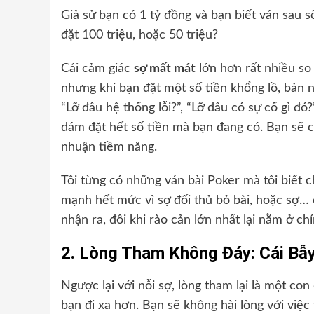
Giả sử bạn có 1 tỷ đồng và bạn biết ván sau s
đặt 100 triệu, hoặc 50 triệu?
Cái cảm giác
sợ mất mát
lớn hơn rất nhiều so 
nhưng khi bạn đặt một số tiền khổng lồ, bản nă
“Lỡ đâu hệ thống lỗi?”, “Lỡ đâu có sự cố gì đ
dám đặt hết số tiền mà bạn đang có. Bạn sẽ ch
nhuận tiềm năng.
Tôi từng có những ván bài Poker mà tôi biết 
mạnh hết mức vì sợ đối thủ bỏ bài, hoặc sợ…
nhận ra, đôi khi rào cản lớn nhất lại nằm ở ch
2. Lòng Tham Không Đáy: Cái Bẫ
Ngược lại với nỗi sợ, lòng tham lại là một co
bạn đi xa hơn. Bạn sẽ không hài lòng với việc