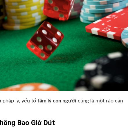
à pháp lý, yếu tố
tâm lý con người
cũng là một rào cản
Không Bao Giờ Dứt