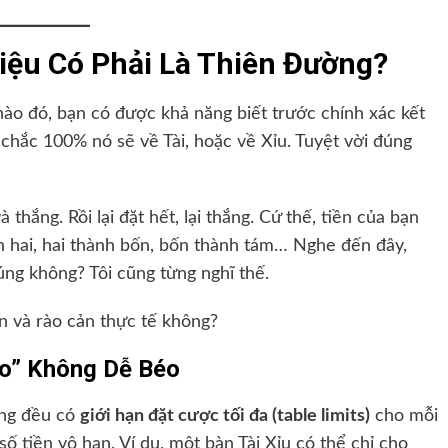
Liệu Có Phải Là Thiên Đường?
nào đó, bạn có được khả năng biết trước chính xác kết
t chắc 100% nó sẽ về Tài, hoặc về Xỉu. Tuyệt vời đúng
 thắng. Rồi lại đặt hết, lại thắng. Cứ thế, tiền của bạn
h hai, hai thành bốn, bốn thành tám… Nghe đến đây,
úng không? Tôi cũng từng nghĩ thế.
n và rào cản thực tế không?
eo” Không Dễ Béo
ũng đều có
giới hạn đặt cược tối đa (table limits)
cho mỗi
 tiền vô hạn. Ví dụ, một bàn Tài Xỉu có thể chỉ cho