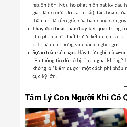
nguồn tiền. Nếu họ phát hiện bất kỳ dấu hi
gian lận ở mức độ cao nhất), tài khoản của
thậm chí là tiền gốc của bạn cũng có nguy c
Thay đổi thuật toán/hủy kết quả:
Trong tr
cho phép ai đó biết trước kết quả, nhà cái
kết quả của những ván bài bị nghi ngờ.
Sự an toàn của bạn:
Hãy thử nghĩ mà xem, 
liệu thông tin đó có bị lộ ra ngoài không?
khổng lồ “kiếm được” một cách phi pháp nh
cực kỳ lớn.
Tâm Lý Con Người Khi Có 