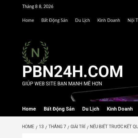
Skip
Tháng 8 8, 2026
to
content
Home
Bất Động Sản
Du Lịch
Kinh Doanh
Nội T
PBN24H.COM
GIÚP WEB SITE BẠN MẠNH MẼ HƠN
Home
Bất Động Sản
Du Lịch
Kinh Doanh
HOME
13
THÁNG 7
GIẢI TRÍ
NẾU BIẾT TRƯỚC KẾT QU