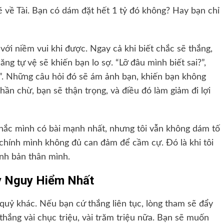
ẽ về Tài. Bạn có dám đặt hết 1 tỷ đó không? Hay bạn chỉ
với niềm vui khi được. Ngay cả khi biết chắc sẽ thắng,
ng tự vệ sẽ khiến bạn lo sợ. “Lỡ đâu mình biết sai?”,
ó?”. Những câu hỏi đó sẽ ám ảnh bạn, khiến bạn không
ần chừ, bạn sẽ thận trọng, và điều đó làm giảm đi lợi
chắc mình có bài mạnh nhất, nhưng tôi vẫn không dám tố
 chính mình không đủ can đảm để cầm cự. Đó là khi tôi
ính bản thân mình.
y Nguy Hiểm Nhất
n quỷ khác. Nếu bạn cứ thắng liên tục, lòng tham sẽ đẩy
 thắng vài chục triệu, vài trăm triệu nữa. Bạn sẽ muốn