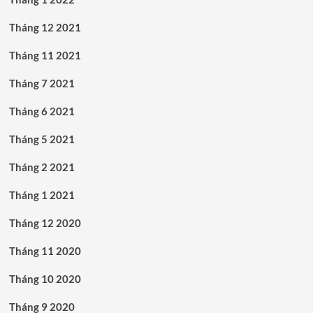
Tháng 12 2021
Tháng 11 2021
Tháng 7 2021
Tháng 6 2021
Tháng 5 2021
Tháng 2 2021
Tháng 1 2021
Tháng 12 2020
Tháng 11 2020
Tháng 10 2020
Tháng 9 2020