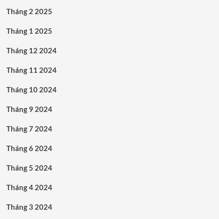
Tháng 2 2025
Tháng 1 2025
Tháng 12 2024
Tháng 11 2024
Tháng 10 2024
Tháng 9 2024
Tháng 7 2024
Tháng 6 2024
Tháng 5 2024
Tháng 4 2024
Tháng 3 2024