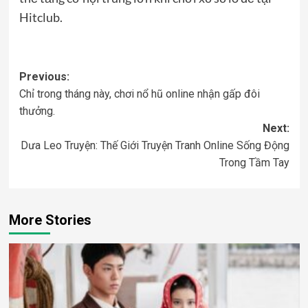
Hitclub.
Post
Previous:
Chỉ trong tháng này, chơi nổ hũ online nhận gấp đôi
navigation
thưởng.
Next:
Dưa Leo Truyện: Thế Giới Truyện Tranh Online Sống Động
Trong Tầm Tay
More Stories