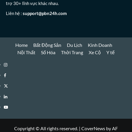
trợ 30+ lĩnh vực khác nhau.
Liên hệ :
support@pbn24h.com
Home
Bất Động Sản
Du Lịch
Kinh Doanh
Nội Thất
Số Hóa
Thời Trang
Xe Cộ
Y tế
Instagram
Facebook
Twitter
Linkedin
Youtube
Copyright © All rights reserved.
|
CoverNews
by AF