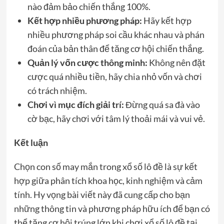
nào đảm bảo chiến thắng 100%.
Kết hợp nhiều phương pháp:
Hãy kết hợp
nhiều phương pháp soi cầu khác nhau và phán
đoán của bản thân để tăng cơ hội chiến thắng.
Quản lý vốn cược thông minh:
Không nên đặt
cược quá nhiều tiền, hãy chia nhỏ vốn và chơi
có trách nhiệm.
Chơi vì mục đích giải trí:
Đừng quá sa đà vào
cờ bạc, hãy chơi với tâm lý thoải mái và vui vẻ.
Kết luận
Chọn con số may mắn trong xổ số lô đề là sự kết
hợp giữa phân tích khoa học, kinh nghiệm và cảm
tính. Hy vọng bài viết này đã cung cấp cho bạn
những thông tin và phương pháp hữu ích để bạn có
thể tăng cơ hội trúng lớn khi chơi xổ số lô đề tại