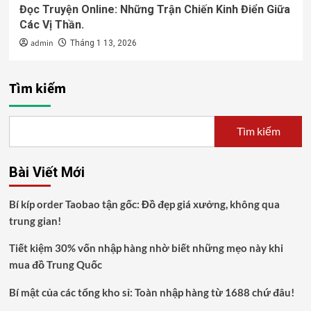
Đọc Truyện Online: Những Trận Chiến Kinh Điển Giữa
Các Vị Thần.
admin
Tháng 1 13, 2026
Tìm kiếm
Tìm kiếm
Bài Viết Mới
Bí kíp order Taobao tận gốc: Đồ đẹp giá xưởng, không qua
trung gian!
Tiết kiệm 30% vốn nhập hàng nhờ biết những mẹo này khi
mua đồ Trung Quốc
Bí mật của các tổng kho sỉ: Toàn nhập hàng từ 1688 chứ đâu!