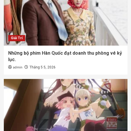
Giải Trí
Những bộ phim Hàn Quốc đạt doanh thu phòng vé kỷ
lục.
admin
Tháng 5 5, 2026