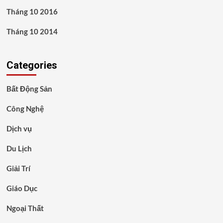
Tháng 10 2016
Tháng 10 2014
Categories
Bất Động Sản
Công Nghệ
Dịch vụ
Du Lịch
Giải Trí
Giáo Dục
Ngoại Thất