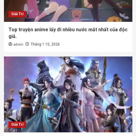
Giải Trí
Top truyện anime lấy đi nhiều nước mắt nhất của độc
giả.
admin
Tháng 1 15, 2026
Giải Trí