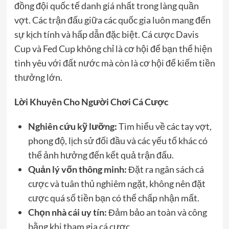
đồng đội quốc tế danh giá nhất trong làng quần
vợt. Các trận đấu giữa các quốc gia luôn mang đến
sự kịch tính và hấp dẫn đặc biệt. Cá cược Davis
Cup và Fed Cup không chỉ là cơ hội để bạn thể hiện
tình yêu với đất nước mà còn là cơ hội để kiếm tiền
thưởng lớn.
Lời Khuyên Cho Người Chơi Cá Cược
Nghiên cứu kỹ lưỡng:
Tìm hiểu về các tay vợt,
phong độ, lịch sử đối đầu và các yếu tố khác có
thể ảnh hưởng đến kết quả trận đấu.
Quản lý vốn thông minh:
Đặt ra ngân sách cá
cược và tuân thủ nghiêm ngặt, không nên đặt
cược quá số tiền bạn có thể chấp nhận mất.
Chọn nhà cái uy tín:
Đảm bảo an toàn và công
bằng khi tham gia cá cược.