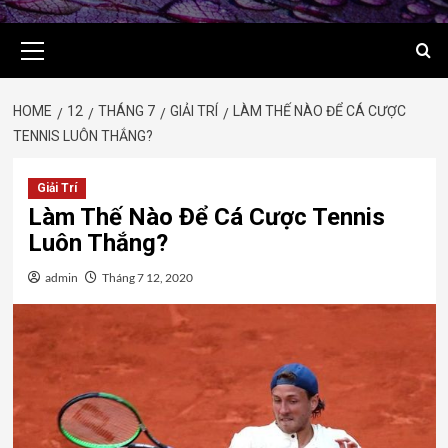
Primary
Menu
HOME
12
THÁNG 7
GIẢI TRÍ
LÀM THẾ NÀO ĐỂ CÁ CƯỢC
TENNIS LUÔN THẮNG?
Giải Trí
Làm Thế Nào Để Cá Cược Tennis
Luôn Thắng?
admin
Tháng 7 12, 2020