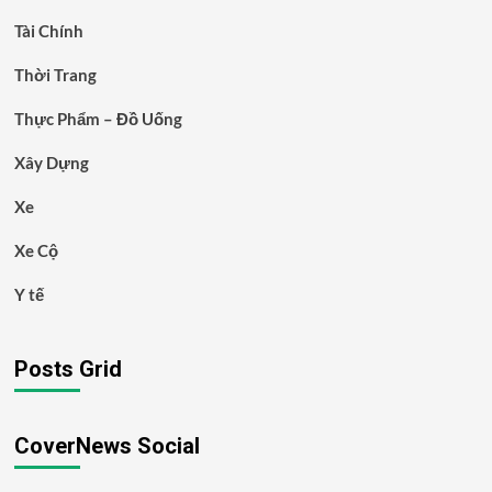
Tài Chính
Thời Trang
Thực Phẩm – Đồ Uống
Xây Dựng
Xe
Xe Cộ
Y tế
Posts Grid
CoverNews Social