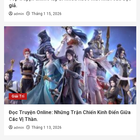
giả.
admin
Tháng 1 15, 2026
Giải Trí
Đọc Truyện Online: Những Trận Chiến Kinh Điển Giữa
Các Vị Thần.
admin
Tháng 1 13, 2026