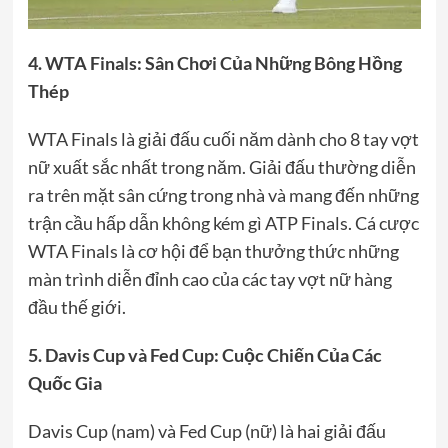
4. WTA Finals: Sân Chơi Của Những Bông Hồng
Thép
WTA Finals là giải đấu cuối năm dành cho 8 tay vợt
nữ xuất sắc nhất trong năm. Giải đấu thường diễn
ra trên mặt sân cứng trong nhà và mang đến những
trận cầu hấp dẫn không kém gì ATP Finals. Cá cược
WTA Finals là cơ hội để bạn thưởng thức những
màn trình diễn đỉnh cao của các tay vợt nữ hàng
đầu thế giới.
5. Davis Cup và Fed Cup: Cuộc Chiến Của Các
Quốc Gia
Davis Cup (nam) và Fed Cup (nữ) là hai giải đấu