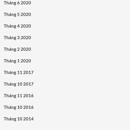
Tháng 6 2020
Tháng 5 2020
Tháng 4 2020
Tháng 3 2020
Tháng 2 2020
Tháng 1 2020
Tháng 11 2017
Tháng 10 2017
Tháng 11 2016
Tháng 10 2016
Tháng 10 2014