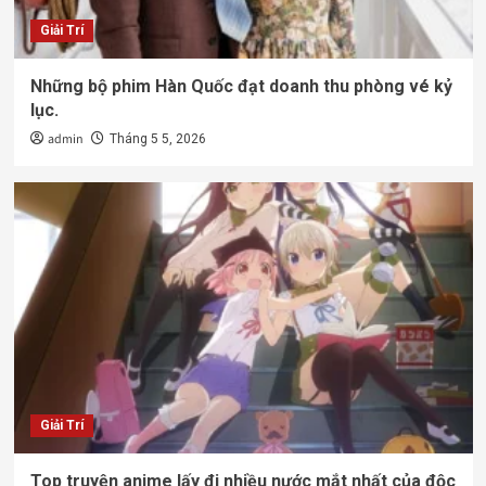
Giải Trí
Những bộ phim Hàn Quốc đạt doanh thu phòng vé kỷ
lục.
admin
Tháng 5 5, 2026
Giải Trí
Top truyện anime lấy đi nhiều nước mắt nhất của độc