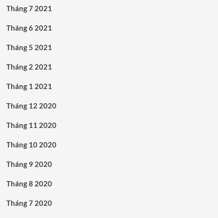
Tháng 7 2021
Tháng 6 2021
Tháng 5 2021
Tháng 2 2021
Tháng 1 2021
Tháng 12 2020
Tháng 11 2020
Tháng 10 2020
Tháng 9 2020
Tháng 8 2020
Tháng 7 2020