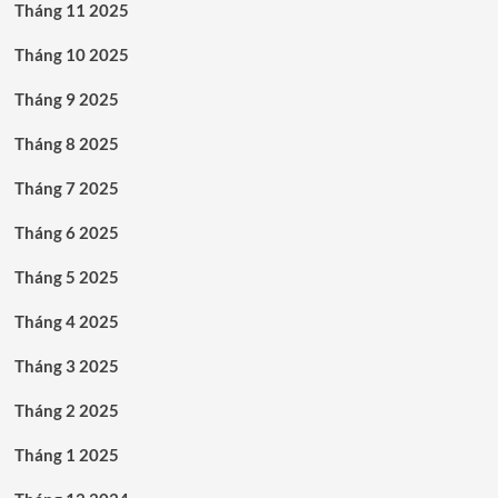
Tháng 11 2025
Tháng 10 2025
Tháng 9 2025
Tháng 8 2025
Tháng 7 2025
Tháng 6 2025
Tháng 5 2025
Tháng 4 2025
Tháng 3 2025
Tháng 2 2025
Tháng 1 2025