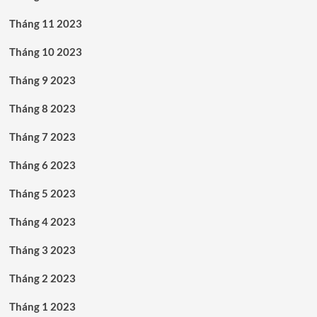
Tháng 11 2023
Tháng 10 2023
Tháng 9 2023
Tháng 8 2023
Tháng 7 2023
Tháng 6 2023
Tháng 5 2023
Tháng 4 2023
Tháng 3 2023
Tháng 2 2023
Tháng 1 2023