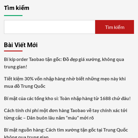
Tìm kiếm
Tìm kiếm
Bài Viết Mới
Bí kíp order Taobao tận gốc: Đồ đẹp giá xưởng, không qua
trung gian!
Tiết kiệm 30% vốn nhập hàng nhờ biết những mẹo này khi
mua đồ Trung Quốc
Bí mật của các tổng kho sỉ: Toàn nhập hàng từ 1688 chứ đâu!
Cách tính chi phí một đơn hàng Taobao về tay chính xác tới
từng cắc – Dân buôn lâu năm “máu” mới rõ
Bí mật nguồn hàng: Cách tìm xưởng tận gốc tại Trung Quốc
không qua trung gian