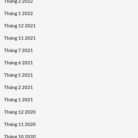
Tháng 2 2022
Tháng 1 2022
Tháng 12 2021
Tháng 11 2021
Tháng 7 2021
Tháng 6 2021
Tháng 5 2021
Tháng 2 2021
Tháng 1 2021
Tháng 12 2020
Tháng 11 2020
Tháng 10 2020