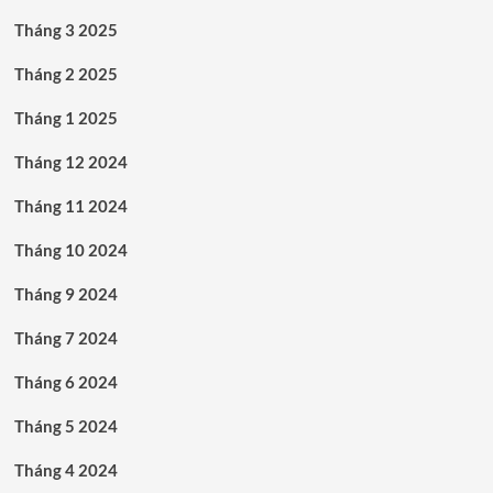
Tháng 3 2025
Tháng 2 2025
Tháng 1 2025
Tháng 12 2024
Tháng 11 2024
Tháng 10 2024
Tháng 9 2024
Tháng 7 2024
Tháng 6 2024
Tháng 5 2024
Tháng 4 2024