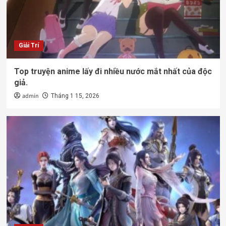
Giải Trí
Top truyện anime lấy đi nhiều nước mắt nhất của độc
giả.
admin
Tháng 1 15, 2026