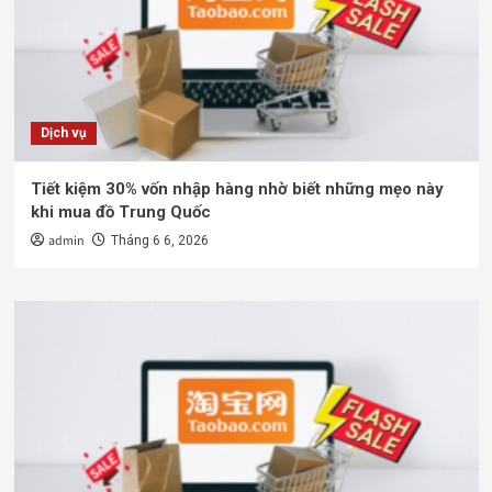
Dịch vụ
Tiết kiệm 30% vốn nhập hàng nhờ biết những mẹo này
khi mua đồ Trung Quốc
admin
Tháng 6 6, 2026