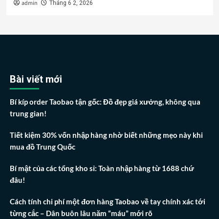
admin
Tháng 6 2, 2026
Bài viết mới
Bí kíp order Taobao tận gốc: Đồ đẹp giá xưởng, không qua
trung gian!
Tiết kiệm 30% vốn nhập hàng nhờ biết những mẹo này khi
mua đồ Trung Quốc
Bí mật của các tổng kho sỉ: Toàn nhập hàng từ 1688 chứ
đâu!
Cách tính chi phí một đơn hàng Taobao về tay chính xác tới
từng cắc – Dân buôn lâu năm “máu” mới rõ