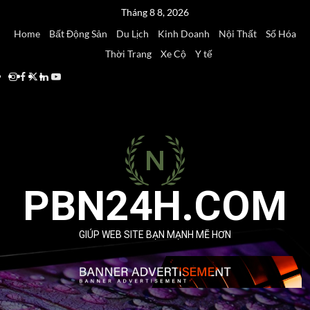
Skip
Tháng 8 8, 2026
to
Home
Bất Động Sản
Du Lịch
Kinh Doanh
Nội Thất
Số Hóa
content
Thời Trang
Xe Cộ
Y tế
Instagram
Facebook
Twitter
Linkedin
Youtube
PBN24H.COM
GIÚP WEB SITE BẠN MẠNH MẼ HƠN