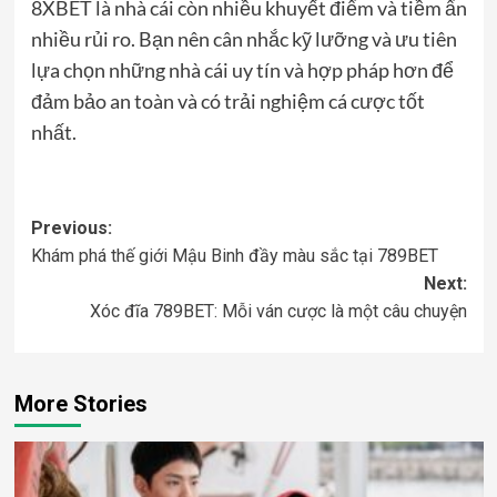
8XBET là nhà cái còn nhiều khuyết điểm và tiềm ẩn
nhiều rủi ro. Bạn nên cân nhắc kỹ lưỡng và ưu tiên
lựa chọn những nhà cái uy tín và hợp pháp hơn để
đảm bảo an toàn và có trải nghiệm cá cược tốt
nhất.
Post
Previous:
Khám phá thế giới Mậu Binh đầy màu sắc tại 789BET
navigation
Next:
Xóc đĩa 789BET: Mỗi ván cược là một câu chuyện
More Stories