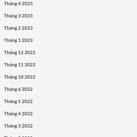
Tháng 4 2023
Tháng 3 2023
Tháng 2 2023
Tháng 1 2023
Tháng 12 2022
Tháng 11 2022
Tháng 10 2022
Tháng 6 2022
Tháng 5 2022
Tháng 4 2022
Tháng 3 2022