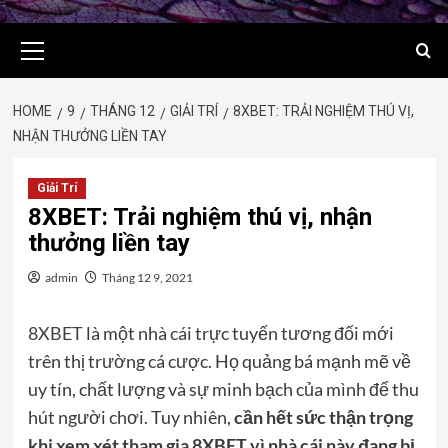
Primary
Menu
HOME
9
THÁNG 12
GIẢI TRÍ
8XBET: TRẢI NGHIỆM THÚ VỊ,
NHẬN THƯỞNG LIỀN TAY
Giải Trí
8XBET: Trải nghiệm thú vị, nhận
thưởng liền tay
admin
Tháng 12 9, 2021
8XBET
là một nhà cái trực tuyến tương đối mới
trên thị trường cá cược. Họ quảng bá mạnh mẽ về
uy tín, chất lượng và sự minh bạch của mình để thu
hút người chơi. Tuy nhiên,
cần hết sức thận trọng
khi xem xét tham gia 8XBET vì nhà cái này đang bị