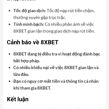
Tốc độ giao dịch:
Tốc độ nạp rút tiền chậm,
thường xuyên gặp trục trặc.
Tính minh bạch:
Có nhiều phản ánh về việc
8XBET gian lận trong giao dịch nạp rút tiền.
Cảnh báo về 8XBET
8XBET đang bị điều tra vì hoạt động đánh bạc
bất hợp pháp.
Có nhiều khiếu nại về việc 8XBET gian lận và
lừa đảo.
Bạn có nguy cơ mất tiền và thông tin cá nhân
khi tham gia 8XBET.
Kết luận