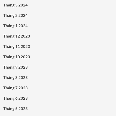
Tháng 3 2024
Tháng 2 2024
Tháng 1 2024
Tháng 12 2023
Tháng 11 2023
Tháng 10 2023
Tháng 9 2023
Tháng 8 2023
Tháng 7 2023
Tháng 6 2023
Tháng 5 2023