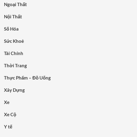
Ngoại Thất
Nội Thất
Số Hóa
Sức Khoẻ
Tài Chính
Thời Trang
Thực Phẩm – Đồ Uống
Xây Dựng
Xe
Xe Cộ
Y tế