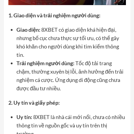
1. Giao diện và trải nghiệm người dùng:
Giao diện:
8XBET có giao diện khá hiện đại,
nhưng bố cục chưa thực sự tối ưu, có thể gây
khó khăn cho người dùng khi tìm kiếm thông
tin.
Trải nghiệm người dùng:
Tốc độ tải trang
chậm, thường xuyên bị lỗi, ảnh hưởng đến trải
nghiệm cá cược. Ứng dụng di động cũng chưa
được đầu tư nhiều.
2. Uy tín và giấy phép:
Uy tín:
8XBET là nhà cái mới nổi, chưa có nhiều
thông tin về nguồn gốc và uy tín trên thị
trường.