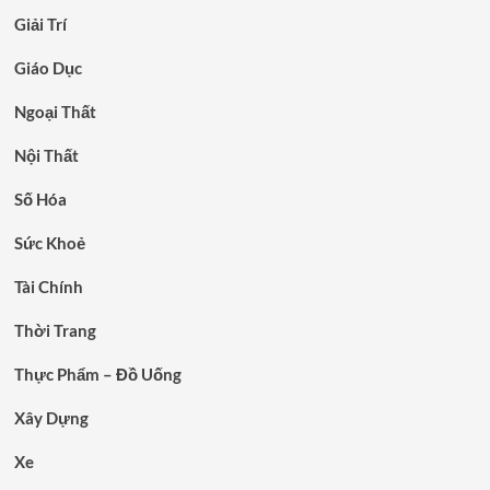
Giải Trí
Giáo Dục
Ngoại Thất
Nội Thất
Số Hóa
Sức Khoẻ
Tài Chính
Thời Trang
Thực Phẩm – Đồ Uống
Xây Dựng
Xe