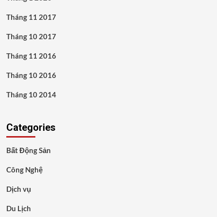
Tháng 11 2017
Tháng 10 2017
Tháng 11 2016
Tháng 10 2016
Tháng 10 2014
Categories
Bất Động Sản
Công Nghệ
Dịch vụ
Du Lịch