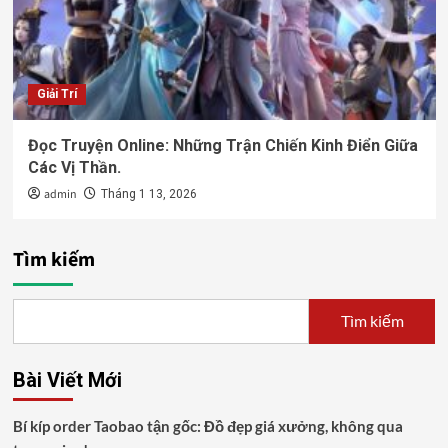
Giải Trí
Đọc Truyện Online: Những Trận Chiến Kinh Điển Giữa
Các Vị Thần.
admin
Tháng 1 13, 2026
Tìm kiếm
Tìm kiếm
Bài Viết Mới
Bí kíp order Taobao tận gốc: Đồ đẹp giá xưởng, không qua