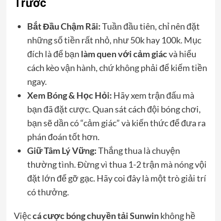
Trước
Bắt Đầu Chậm Rãi:
Tuần đầu tiên, chỉ nên đặt
những số tiền rất nhỏ, như 50k hay 100k. Mục
đích là để bạn
làm quen với cảm giác
và hiểu
cách kèo vận hành, chứ không phải để kiếm tiền
ngay.
Xem Bóng & Học Hỏi:
Hãy xem trận đấu mà
bạn đã đặt cược. Quan sát cách đội bóng chơi,
bạn sẽ dần có “cảm giác” và kiến thức để đưa ra
phán đoán tốt hơn.
Giữ Tâm Lý Vững:
Thắng thua là chuyện
thường tình. Đừng vì thua 1-2 trận mà nóng vội
đặt lớn để gỡ gạc. Hãy coi đây là một trò giải trí
có thưởng.
Việc
cá cược bóng chuyền
tải
Sunwin
không hề