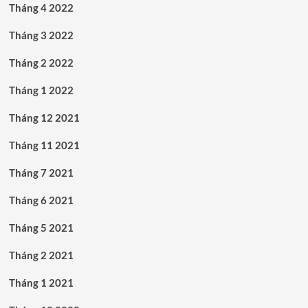
Tháng 4 2022
Tháng 3 2022
Tháng 2 2022
Tháng 1 2022
Tháng 12 2021
Tháng 11 2021
Tháng 7 2021
Tháng 6 2021
Tháng 5 2021
Tháng 2 2021
Tháng 1 2021