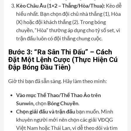
Kèo Châu Âu (1×2 – Thắng/Hòa/Thua):
Kèo dễ
hiểu nhất. Bạn chọn đội chủ nhà thắng (1), Hòa
(X) hoặc đội khách thắng (2). Trong bóng
chuyền, “Hòa” thường áp dụng cho tỷ số set, vì
trận đấu luôn có đội thắng chung cuộc.
Bước 3: “Ra Sân Thi Đấu” – Cách
Đặt Một Lệnh Cược (Thực Hiện Cú
Đập Bóng Đầu Tiên)
Giờ thì bạn đã sẵn sàng. Hãy làm theo mình:
Vào mục Thể Thao/Thể Thao Ảo trên
Sunwin,
chọn
Bóng Chuyền
.
Chọn giải đấu và trận đấu
bạn muốn. Mình
khuyên người mới nên chọn các giải VĐQG
Việt Nam hoặc Thái Lan, vì dễ theo dõi và tìm