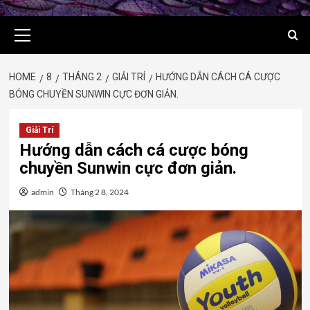
Primary
Menu
HOME
8
THÁNG 2
GIẢI TRÍ
HƯỚNG DẪN CÁCH CÁ CƯỢC
BÓNG CHUYỀN SUNWIN CỰC ĐƠN GIẢN.
Giải Trí
Hướng dẫn cách cá cược bóng
chuyền Sunwin cực đơn giản.
admin
Tháng 2 8, 2024