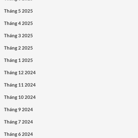
Tháng 5 2025
Tháng 4 2025
Tháng 3 2025
Tháng 2 2025
Tháng 1 2025
Tháng 12 2024
Tháng 11 2024
Tháng 10 2024
Tháng 9 2024
Tháng 7 2024
Tháng 6 2024