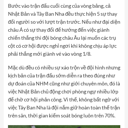
Bước vào trận đấu cuối cùng của vòng bảng, cả
Nhật Bản và Tây Ban Nha đều thực hiện 5 sự thay
đổi người so với lượt trận trước. Nếu như đại diện
châu Á có sự thay đổi để hướng đến việc giành
chiến thắng thì đội bóng châu Âu lại muốn các trụ
cột có cơ hội được nghỉ ngơi khi không chịu áp lực
phải thắng mới giành vé vào vòng 1/8.
Mặc dù đều có nhiều sự xáo trộn về đội hình nhưng
kịch bản của trận đấu sớm diễn ra theo đúng như
dự đoán của NHM cũng như giới chuyên môn, đó là
việc Nhật Bản chủ động chơi phòng ngự nhiều lớp
để chờ cơ hội phản công. Vì thế, không bất ngờ với
việc Tây Ban Nha là đội nắm giữ hoàn toàn thế trận
trên sân, thời gian kiểm soát bóng luôn trên 70%.