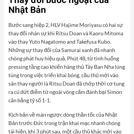
Nhật Bản
Bước sang hiệp 2, HLV Hajime Moriyasu có hai sự
thay đổi nhân sự khi Ritsu Doan và Kaoru Mitoma
vào thay Yuto Nagatomo and Takefusa Kubo.
Những sự thay đổi của Samurai xanh đã nhanh
chóng phát huy hiệu quả. Phút 48, từ tình huống
pressing tầng cao khiến hàng thủ Tây Ban Nha lúng
túng trong việc triển khai bóng, cầu thủ mới vào
sân thay người là Ritsu Doan đã chớp thời cơ tung
ra cú dứt điểm từ ngoài vòng cấm đánh bại Simon
cân bằng tỷ số 1-1.
Kịch bản về màn ngược dòng thần tốc của Nhật
Bản trước Đức trong trận khai mạc nhanh chóng
tái hiện, khi 3 phút sau, một cầu thủ khác mới vào