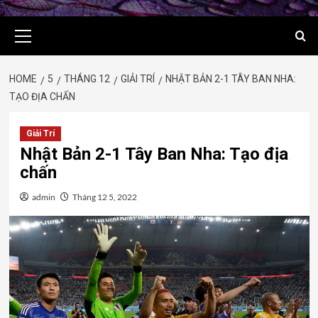
Primary
Menu
HOME
5
THÁNG 12
GIẢI TRÍ
NHẬT BẢN 2-1 TÂY BAN NHA:
TẠO ĐỊA CHẤN
Giải Trí
Nhật Bản 2-1 Tây Ban Nha: Tạo địa
chấn
admin
Tháng 12 5, 2022