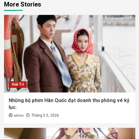
More Stories
Giải Trí
Những bộ phim Hàn Quốc đạt doanh thu phòng vé kỷ
lục.
admin
Tháng 5 5, 2026