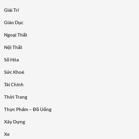
Giải Trí
Giáo Dục
Ngoại Thất
Nội Thất
Số Hóa
Sức Khoẻ
Tài Chính
Thời Trang
Thực Phẩm – Đồ Uống
Xây Dựng
Xe