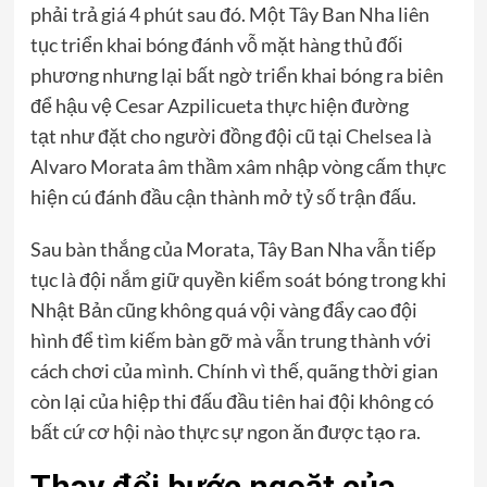
phải trả giá 4 phút sau đó. Một Tây Ban Nha liên
tục triển khai bóng đánh vỗ mặt hàng thủ đối
phương nhưng lại bất ngờ triển khai bóng ra biên
để hậu vệ Cesar Azpilicueta thực hiện đường
tạt như đặt cho người đồng đội cũ tại Chelsea là
Alvaro Morata âm thầm xâm nhập vòng cấm thực
hiện cú đánh đầu cận thành mở tỷ số trận đấu.
Sau bàn thắng của Morata, Tây Ban Nha vẫn tiếp
tục là đội nắm giữ quyền kiểm soát bóng trong khi
Nhật Bản cũng không quá vội vàng đẩy cao đội
hình để tìm kiếm bàn gỡ mà vẫn trung thành với
cách chơi của mình. Chính vì thế, quãng thời gian
còn lại của hiệp thi đấu đầu tiên hai đội không có
bất cứ cơ hội nào thực sự ngon ăn được tạo ra.
Thay đổi bước ngoặt của