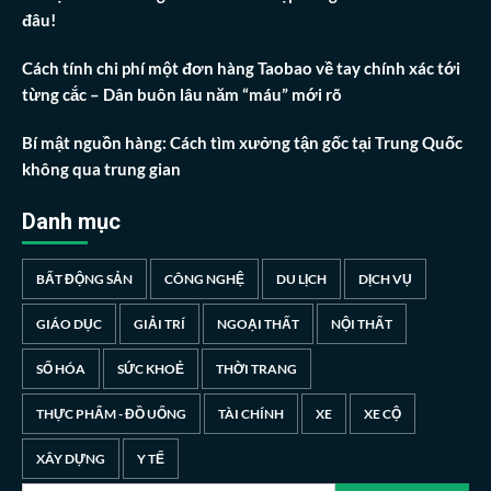
đâu!
Cách tính chi phí một đơn hàng Taobao về tay chính xác tới
từng cắc – Dân buôn lâu năm “máu” mới rõ
Bí mật nguồn hàng: Cách tìm xưởng tận gốc tại Trung Quốc
không qua trung gian
Danh mục
BẤT ĐỘNG SẢN
CÔNG NGHỆ
DU LỊCH
DỊCH VỤ
GIÁO DỤC
GIẢI TRÍ
NGOẠI THẤT
NỘI THẤT
SỐ HÓA
SỨC KHOẺ
THỜI TRANG
THỰC PHẨM - ĐỒ UỐNG
TÀI CHÍNH
XE
XE CỘ
XÂY DỰNG
Y TẾ