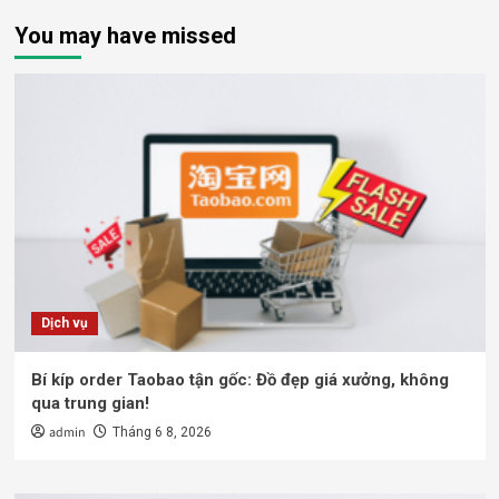
You may have missed
Dịch vụ
Bí kíp order Taobao tận gốc: Đồ đẹp giá xưởng, không
qua trung gian!
admin
Tháng 6 8, 2026