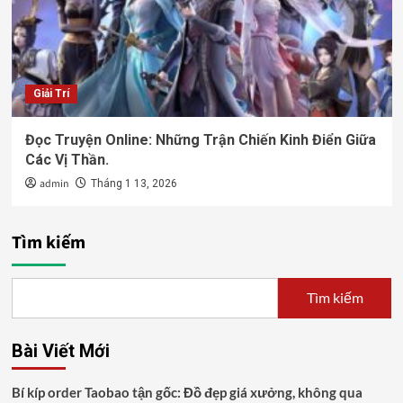
Giải Trí
Đọc Truyện Online: Những Trận Chiến Kinh Điển Giữa
Các Vị Thần.
admin
Tháng 1 13, 2026
Tìm kiếm
Tìm kiếm
Bài Viết Mới
Bí kíp order Taobao tận gốc: Đồ đẹp giá xưởng, không qua