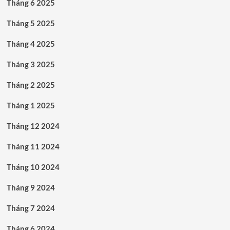
Tháng 6 2025
Tháng 5 2025
Tháng 4 2025
Tháng 3 2025
Tháng 2 2025
Tháng 1 2025
Tháng 12 2024
Tháng 11 2024
Tháng 10 2024
Tháng 9 2024
Tháng 7 2024
Tháng 6 2024