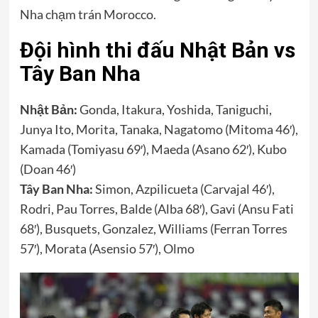
Nha chạm trán Morocco.
Đội hình thi đấu Nhật Bản vs
Tây Ban Nha
Nhật Bản:
Gonda, Itakura, Yoshida, Taniguchi,
Junya Ito, Morita, Tanaka, Nagatomo (Mitoma 46′),
Kamada (Tomiyasu 69′), Maeda (Asano 62′), Kubo
(Doan 46′)
Tây Ban Nha:
Simon, Azpilicueta (Carvajal 46′),
Rodri, Pau Torres, Balde (Alba 68′), Gavi (Ansu Fati
68′), Busquets, Gonzalez, Williams (Ferran Torres
57′), Morata (Asensio 57′), Olmo