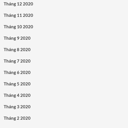
Tháng 12 2020
Tháng 11 2020
Tháng 10 2020
Tháng 9 2020
Tháng 8 2020
Tháng 7 2020
Tháng 6 2020
Tháng 5 2020
Tháng 4 2020
Tháng 3 2020
Tháng 2 2020