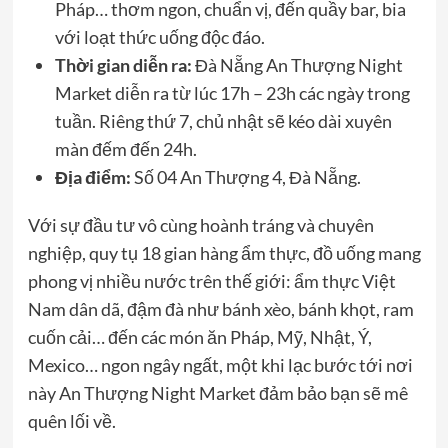
Pháp… thơm ngon, chuẩn vị, đến quầy bar, bia
với loạt thức uống độc đáo.
Thời gian diễn ra:
Đà Nẵng An Thượng Night
Market diễn ra từ lúc 17h – 23h các ngày trong
tuần. Riêng thứ 7, chủ nhật sẽ kéo dài xuyên
màn đếm đến 24h.
Địa điểm:
Số 04 An Thượng 4, Đà Nẵng.
Với sự đầu tư vô cùng hoành tráng và chuyên
nghiệp, quy tụ 18 gian hàng ẩm thực, đồ uống mang
phong vị nhiều nước trên thế giới: ẩm thực Việt
Nam dân dã, đậm đà như bánh xèo, bánh khọt, ram
cuốn cải… đến các món ăn Pháp, Mỹ, Nhật, Ý,
Mexico… ngon ngây ngất, một khi lạc bước tới nơi
này An Thượng Night Market đảm bảo bạn sẽ mê
quên lối về.