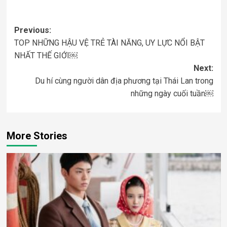
Post
Previous:
TOP NHỮNG HẬU VỆ TRẺ TÀI NĂNG, UY LỰC NỔI BẬT
navigation
NHẤT THẾ GIỚI￼
Next:
Du hí cùng người dân địa phương tại Thái Lan trong
những ngày cuối tuần￼
More Stories