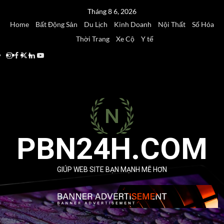
Skip
Tháng 8 6, 2026
to
Home
Bất Động Sản
Du Lịch
Kinh Doanh
Nội Thất
Số Hóa
content
Thời Trang
Xe Cộ
Y tế
Instagram
Facebook
Twitter
Linkedin
Youtube
PBN24H.COM
GIÚP WEB SITE BẠN MẠNH MẼ HƠN