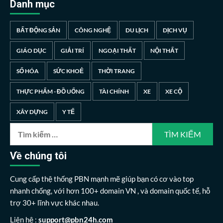
Danh mục
BẤT ĐỘNG SẢN
CÔNG NGHỆ
DU LỊCH
DỊCH VỤ
GIÁO DỤC
GIẢI TRÍ
NGOẠI THẤT
NỘI THẤT
SỐ HÓA
SỨC KHOẺ
THỜI TRANG
THỰC PHẨM - ĐỒ UỐNG
TÀI CHÍNH
XE
XE CỘ
XÂY DỰNG
Y TẾ
Tìm
kiếm
cho:
Về chúng tôi
Cung cấp thệ thống PBN mạnh mẽ giúp bạn có cơ vào top
nhanh chống, với hơn 100+ domain VN , và domain quốc tế, hỗ
trợ 30+ lĩnh vực khác nhau.
Liên hệ :
support@pbn24h.com