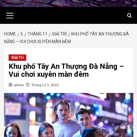
Primary
Menu
HOME
5
THÁNG 11
GIẢI TRÍ
KHU PHỐ TÂY AN THƯỢNG ĐÀ
NẴNG – VUI CHƠI XUYÊN MÀN ĐÊM
Giải Trí
Khu phố Tây An Thượng Đà Nẵng –
Vui chơi xuyên màn đêm
admin
Tháng 11 5, 2022