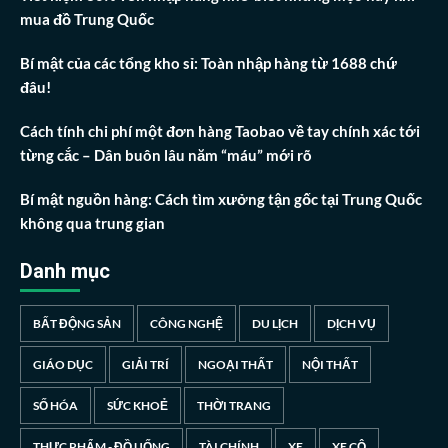
mua đồ Trung Quốc
Bí mật của các tổng kho sỉ: Toàn nhập hàng từ 1688 chứ
đâu!
Cách tính chi phí một đơn hàng Taobao về tay chính xác tới
từng cắc – Dân buôn lâu năm “máu” mới rõ
Bí mật nguồn hàng: Cách tìm xưởng tận gốc tại Trung Quốc
không qua trung gian
Danh mục
BẤT ĐỘNG SẢN
CÔNG NGHỆ
DU LỊCH
DỊCH VỤ
GIÁO DỤC
GIẢI TRÍ
NGOẠI THẤT
NỘI THẤT
SỐ HÓA
SỨC KHOẺ
THỜI TRANG
THỰC PHẨM - ĐỒ UỐNG
TÀI CHÍNH
XE
XE CỘ