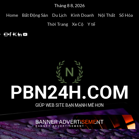
Skip
Tháng 8 8, 2026
to
Home
Bất Động Sản
Du Lịch
Kinh Doanh
Nội Thất
Số Hóa
content
Thời Trang
Xe Cộ
Y tế
Instagram
Facebook
Twitter
Linkedin
Youtube
PBN24H.COM
GIÚP WEB SITE BẠN MẠNH MẼ HƠN