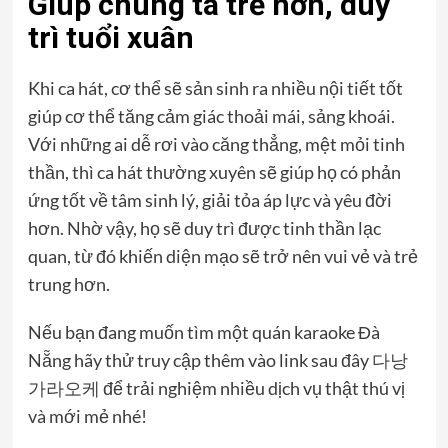
Giúp chúng ta trẻ hơn, duy
trì tuổi xuân
Khi ca hát, cơ thể sẽ sản sinh ra nhiều nội tiết tốt
giúp cơ thể tăng cảm giác thoải mái, sảng khoái.
Với những ai dễ rơi vào căng thẳng, mệt mỏi tinh
thần, thì ca hát thường xuyên sẽ giúp họ có phản
ứng tốt về tâm sinh lý, giải tỏa áp lực và yêu đời
hơn. Nhờ vậy, họ sẽ duy trì được tinh thần lạc
quan, từ đó khiến diện mạo sẽ trở nên vui vẻ và trẻ
trung hơn.
Nếu bạn đang muốn tìm một quán karaoke Đà
Nẵng hãy thử truy cập thêm vào link sau đây
다낭
가라오케
để trải nghiệm nhiều dịch vụ thật thú vị
và mới mẻ nhé!