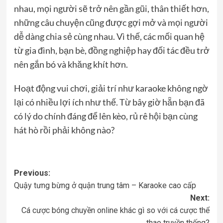
nhau, mọi người sẽ trở nên gần gũi, thân thiết hơn,
những câu chuyện cũng được gợi mở và mọi người
dễ dàng chia sẻ cùng nhau. Vì thế, các mối quan hệ
từ gia đình, bạn bè, đồng nghiệp hay đối tác đều trở
nên gắn bó và khăng khít hơn.
Hoạt động vui chơi, giải trí như karaoke không ngờ
lại có nhiều lợi ích như thế. Từ bây giờ hẵn bạn đã
có lý do chính đáng để lên kèo, rủ rê hội bạn cùng
hát hò rồi phải không nào?
Post
Previous:
Quậy tưng bừng ở quận trung tâm – Karaoke cao cấp
navigation
Next:
Cá cược bóng chuyền online khác gì so với cá cược thể
thao truyền thống?