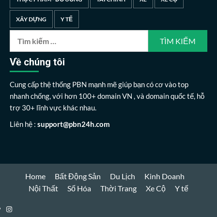
XÂY DỰNG
Y TẾ
Tìm
kiếm
cho:
Về chúng tôi
Cung cấp thệ thống PBN mạnh mẽ giúp bạn có cơ vào top
nhanh chống, với hơn 100+ domain VN , và domain quốc tế, hỗ
trợ 30+ lĩnh vực khác nhau.
Liên hệ :
support@pbn24h.com
Home
Bất Động Sản
Du Lịch
Kinh Doanh
Nội Thất
Số Hóa
Thời Trang
Xe Cộ
Y tế
Instagram