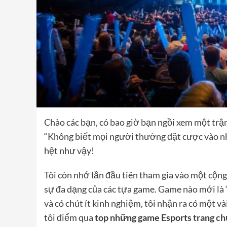
Chào các bạn, có bao giờ bạn ngồi xem một tr
“Không biết mọi người thường đặt cược vào nhữ
hệt như vậy!
Tôi còn nhớ lần đầu tiên tham gia vào một cộn
sự đa dạng của các tựa game. Game nào mới là “
và có chút ít kinh nghiệm, tôi nhận ra có một và
tôi điểm qua
top những game Esports
trang c