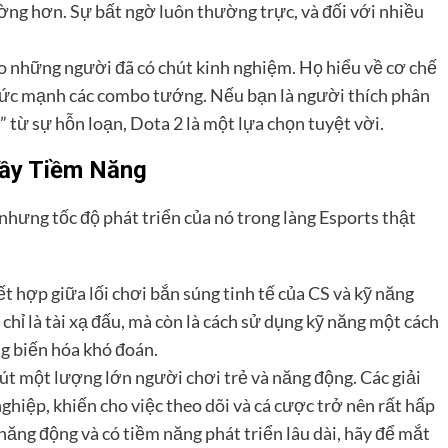
ờng hơn. Sự bất ngờ luôn thường trực, và đối với nhiều
 những người đã có chút kinh nghiệm. Họ hiểu về cơ chế
sức mạnh các combo tướng. Nếu bạn là người thích phân
” từ sự hỗn loạn, Dota 2 là một lựa chọn tuyệt vời.
Đầy Tiềm Năng
nhưng tốc độ phát triển của nó trong làng Esports thật
t hợp giữa lối chơi bắn súng tinh tế của CS và kỹ năng
chỉ là tài xạ đấu, mà còn là cách sử dụng kỹ năng một cách
ng biến hóa khó đoán.
út một lượng lớn người chơi trẻ và năng động. Các giải
ghiệp, khiến cho việc theo dõi và cá cược trở nên rất hấp
ăng động và có tiềm năng phát triển lâu dài, hãy để mắt