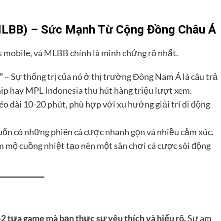
(MLBB) – Sức Mạnh Từ Cộng Đồng Châu Á
 mobile, và MLBB chính là minh chứng rõ nhất.
”
– Sự thống trị của nó ở thị trường Đông Nam Á là câu trả
p hay MPL Indonesia thu hút hàng triệu lượt xem.
o dài 10-20 phút, phù hợp với xu hướng giải trí di động
uốn có những phiên cá cược nhanh gọn và nhiều cảm xúc.
m mộ cuồng nhiệt tạo nên một sân chơi cá cược sôi động
2 tựa game mà bạn thực sự yêu thích và hiểu rõ.
Sự am