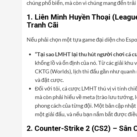
chúng phổ biến, mà còn vì chúng mang đến trải
1. Liên Minh Huyền Thoại (Leag
Tranh Cãi
Nếu phải chọn một tựa game đại diện cho Espo
“Tại sao LMHT lại thu hút người chơi cá 
khổng lồ và ổn định của nó. Từ các giải khu
CKTG (Worlds), lịch thi đấu gần như quanh n
và đặt cược.
Đối với tôi, cá cược LMHT thú vị vì tính ch
mà còn phải hiểu về meta (trào lưu tướng, lố
phong cách của từng đội. Một bản cập nhật 
một giải đấu, và nếu bạn nắm bắt được điều 
2. Counter-Strike 2 (CS2) – Sân 