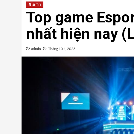
Giải Trí
Top game Espor
nhất hiện nay (
admin
Tháng 10 4, 2023