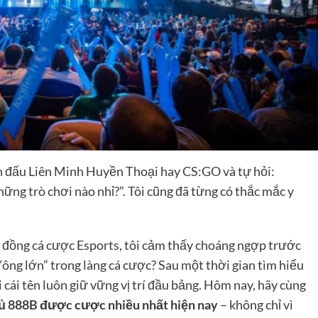
ận đấu Liên Minh Huyền Thoại hay CS:GO và tự hỏi:
ng trò chơi nào nhỉ?”. Tôi cũng đã từng có thắc mắc y
g đồng cá cược Esports, tôi cảm thấy choáng ngợp trước
ông lớn” trong làng cá cược? Sau một thời gian tìm hiểu
i cái tên luôn giữ vững vị trí đầu bảng. Hôm nay, hãy cùng
hủ 888B
được cược nhiều nhất hiện nay
– không chỉ vì