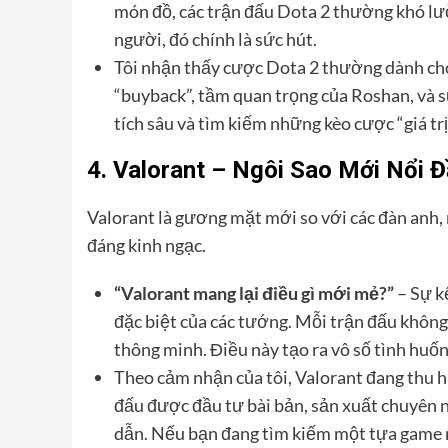
món đồ, các trận đấu Dota 2 thường khó lư
người, đó chính là sức hút.
Tôi nhận thấy cược Dota 2 thường dành cho
“buyback”, tầm quan trọng của Roshan, và 
tích sâu và tìm kiếm những kèo cược “giá trị
4. Valorant – Ngôi Sao Mới Nổi 
Valorant là gương mặt mới so với các đàn anh, 
đáng kinh ngạc.
“Valorant mang lại điều gì mới mẻ?”
– Sự kế
đặc biệt của các tướng. Mỗi trận đấu không 
thông minh. Điều này tạo ra vô số tình huố
Theo cảm nhận của tôi, Valorant đang thu h
đấu được đầu tư bài bản, sản xuất chuyên n
dẫn. Nếu bạn đang tìm kiếm một tựa game n