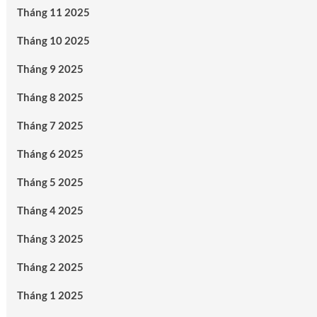
Tháng 11 2025
Tháng 10 2025
Tháng 9 2025
Tháng 8 2025
Tháng 7 2025
Tháng 6 2025
Tháng 5 2025
Tháng 4 2025
Tháng 3 2025
Tháng 2 2025
Tháng 1 2025