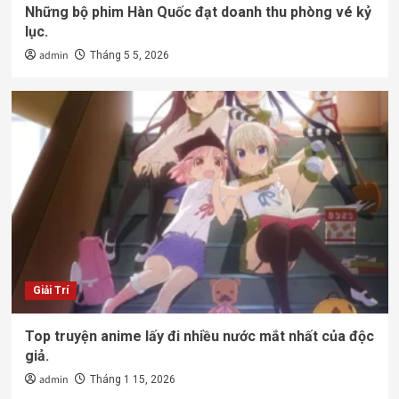
Những bộ phim Hàn Quốc đạt doanh thu phòng vé kỷ
lục.
admin
Tháng 5 5, 2026
Giải Trí
Top truyện anime lấy đi nhiều nước mắt nhất của độc
giả.
admin
Tháng 1 15, 2026