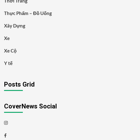
Thời Trang
Thực Phẩm – Đồ Uống
Xây Dựng
Xe
Xe Cộ
Y tế
Posts Grid
CoverNews Social
Instagram
Facebook