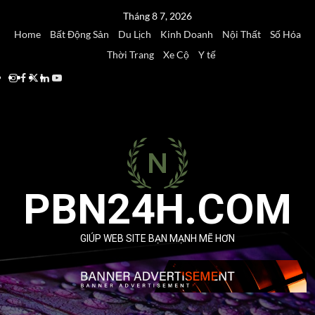
Skip
Tháng 8 7, 2026
to
Home
Bất Động Sản
Du Lịch
Kinh Doanh
Nội Thất
Số Hóa
content
Thời Trang
Xe Cộ
Y tế
Instagram
Facebook
Twitter
Linkedin
Youtube
PBN24H.COM
GIÚP WEB SITE BẠN MẠNH MẼ HƠN