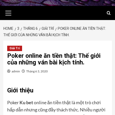
Primary
Menu
HOME
3
THÁNG 6
GIẢI TRÍ
POKER ONLINE ĂN TIỀN THẬT:
THẾ GIỚI CỦA NHỮNG VÁN BÀI KỊCH TÍNH.
Giải Trí
Poker online ăn tiền thật: Thế giới
của những ván bài kịch tính.
admin
Tháng 6 3, 2020
Giới thiệu
Poker
Ku bet
online ăn tiền thật là một trò chơi
hấp dẫn nhưng cũng đầy thách thức. Nhiều người