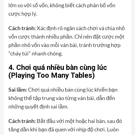
lớn so với số vốn, không biết cách phân bổ vốn
cược hợp lý.
Cách tránh:
Xác định rõ ngân sách chơi và chia nhỏ
vốn cược thành nhiều phần. Chỉ nên đặt cược một
phần nhỏ vốn vào mỗi ván bài, tránh trường hợp
“cháy túi” nhanh chóng.
4. Chơi quá nhiều bàn cùng lúc
(Playing Too Many Tables)
Sai lầm:
Chơi quá nhiều bàn cùng lúc khiến bạn
không thể tập trung vào từng ván bài, dẫn đến
những quyết định sai lầm.
Cách tránh:
Bắt đầu với một hoặc hai bàn, sau đó
tăng dần khi bạn đã quen với nhịp độ chơi. Luôn