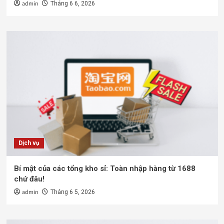
admin
Tháng 6 6, 2026
Dịch vụ
Bí mật của các tổng kho sỉ: Toàn nhập hàng từ 1688
chứ đâu!
admin
Tháng 6 5, 2026