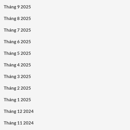
Tháng 9 2025
Tháng 8 2025
Tháng 7 2025
Tháng 6 2025
Tháng 5 2025
Tháng 4 2025
Tháng 3 2025
Tháng 2 2025
Tháng 1 2025
Tháng 12 2024
Tháng 11 2024