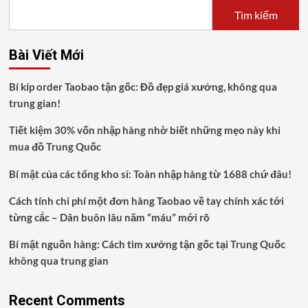
Tìm kiếm
Bài Viết Mới
Bí kíp order Taobao tận gốc: Đồ đẹp giá xưởng, không qua
trung gian!
Tiết kiệm 30% vốn nhập hàng nhờ biết những mẹo này khi
mua đồ Trung Quốc
Bí mật của các tổng kho sỉ: Toàn nhập hàng từ 1688 chứ đâu!
Cách tính chi phí một đơn hàng Taobao về tay chính xác tới
từng cắc – Dân buôn lâu năm “máu” mới rõ
Bí mật nguồn hàng: Cách tìm xưởng tận gốc tại Trung Quốc
không qua trung gian
Recent Comments