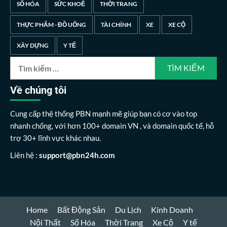
SỐ HÓA
SỨC KHOẺ
THỜI TRANG
THỰC PHẨM - ĐỒ UỐNG
TÀI CHÍNH
XE
XE CỘ
XÂY DỰNG
Y TẾ
Về chúng tôi
Cung cấp thệ thống PBN mạnh mẽ giúp bạn có cơ vào top
nhanh chống, với hơn 100+ domain VN , và domain quốc tế, hỗ
trợ 30+ lĩnh vực khác nhau.
Liên hệ :
support@pbn24h.com
Home
Bất Động Sản
Du Lịch
Kinh Doanh
Nội Thất
Số Hóa
Thời Trang
Xe Cộ
Y tế