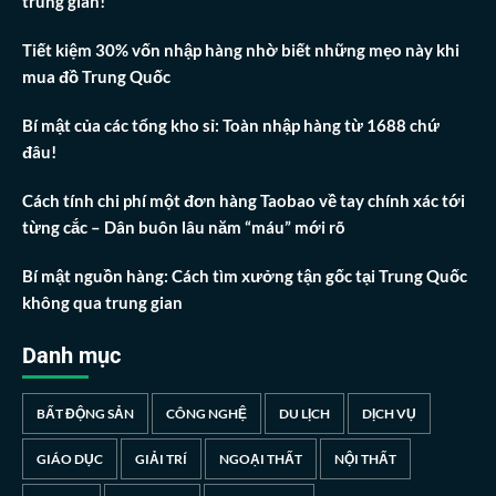
trung gian!
Tiết kiệm 30% vốn nhập hàng nhờ biết những mẹo này khi
mua đồ Trung Quốc
Bí mật của các tổng kho sỉ: Toàn nhập hàng từ 1688 chứ
đâu!
Cách tính chi phí một đơn hàng Taobao về tay chính xác tới
từng cắc – Dân buôn lâu năm “máu” mới rõ
Bí mật nguồn hàng: Cách tìm xưởng tận gốc tại Trung Quốc
không qua trung gian
Danh mục
BẤT ĐỘNG SẢN
CÔNG NGHỆ
DU LỊCH
DỊCH VỤ
GIÁO DỤC
GIẢI TRÍ
NGOẠI THẤT
NỘI THẤT