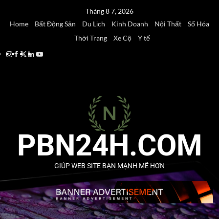
Tháng 8 7, 2026
Home
Bất Động Sản
Du Lịch
Kinh Doanh
Nội Thất
Số Hóa
Thời Trang
Xe Cộ
Y tế
PBN24H.COM
GIÚP WEB SITE BẠN MẠNH MẼ HƠN